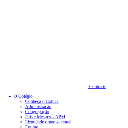
Diminuir fonte
Contraste
O Colégio
Conheça o Cotuca
Administração
Congregação
Pais e Mestres – APM
Identidade organizacional
Equipe