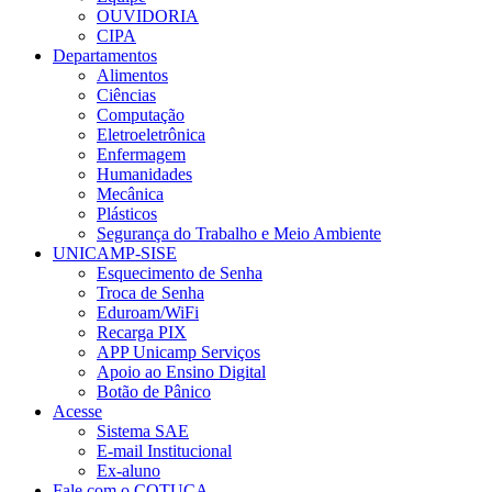
OUVIDORIA
CIPA
Departamentos
Alimentos
Ciências
Computação
Eletroeletrônica
Enfermagem
Humanidades
Mecânica
Plásticos
Segurança do Trabalho e Meio Ambiente
UNICAMP-SISE
Esquecimento de Senha
Troca de Senha
Eduroam/WiFi
Recarga PIX
APP Unicamp Serviços
Apoio ao Ensino Digital
Botão de Pânico
Acesse
Sistema SAE
E-mail Institucional
Ex-aluno
Fale com o COTUCA