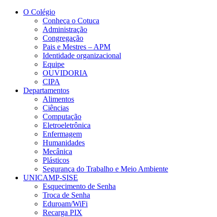
Conteúdo principal
Menu principal
Rodapé
O Colégio
Conheça o Cotuca
Administração
Congregação
Pais e Mestres – APM
Identidade organizacional
Equipe
OUVIDORIA
CIPA
Departamentos
Alimentos
Ciências
Computação
Eletroeletrônica
Enfermagem
Humanidades
Mecânica
Plásticos
Segurança do Trabalho e Meio Ambiente
UNICAMP-SISE
Esquecimento de Senha
Troca de Senha
Eduroam/WiFi
Recarga PIX