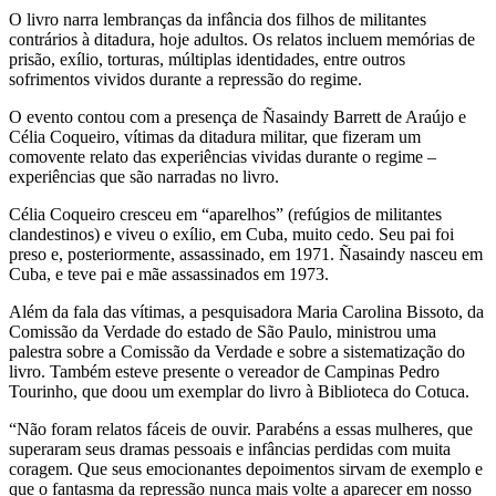
O livro narra lembranças da infância dos filhos de militantes
contrários à ditadura, hoje adultos. Os relatos incluem memórias de
prisão, exílio, torturas, múltiplas identidades, entre outros
sofrimentos vividos durante a repressão do regime.
O evento contou com a presença de Ñasaindy Barrett de Araújo e
Célia Coqueiro, vítimas da ditadura militar, que fizeram um
comovente relato das experiências vividas durante o regime –
experiências que são narradas no livro.
Célia Coqueiro cresceu em “aparelhos” (refúgios de militantes
clandestinos) e viveu o exílio, em Cuba, muito cedo. Seu pai foi
preso e, posteriormente, assassinado, em 1971. Ñasaindy nasceu em
Cuba, e teve pai e mãe assassinados em 1973.
Além da fala das vítimas, a pesquisadora Maria Carolina Bissoto, da
Comissão da Verdade do estado de São Paulo, ministrou uma
palestra sobre a Comissão da Verdade e sobre a sistematização do
livro. Também esteve presente o vereador de Campinas Pedro
Tourinho, que doou um exemplar do livro à Biblioteca do Cotuca.
“Não foram relatos fáceis de ouvir. Parabéns a essas mulheres, que
superaram seus dramas pessoais e infâncias perdidas com muita
coragem. Que seus emocionantes depoimentos sirvam de exemplo e
que o fantasma da repressão nunca mais volte a aparecer em nosso