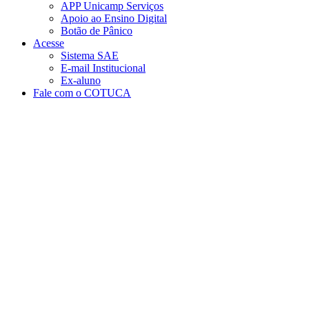
APP Unicamp Serviços
Apoio ao Ensino Digital
Botão de Pânico
Acesse
Sistema SAE
E-mail Institucional
Ex-aluno
Fale com o COTUCA
Aumentar fonte
Diminuir fonte