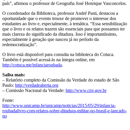
país”, afirmou o professor de Geografia José Henrique Vasconcelos.
O coordenador da Biblioteca, professor André Pasti, destacou a
oportunidade que o evento trouxe de promover o interesse dos
estudantes ao livro e, especialmente, à temática. “Essa sensibilização
que o livro e os relatos trazem são essenciais para que possamos ter
mais clareza do significado da ditadura. Isso é importantíssimo,
especialmente à geração que nasceu já no período da
redemocratização”.
O livro está disponível para consulta na biblioteca do Cotuca.
Também é possível acessá-lo na íntegra online, em
http://cotuca.me/infanciaroubada
.
Saiba mais:
– Relatório completo da Comissão da Verdade do estado de São
Paulo:
http://verdadeaberta.org
– Comissão Nacional da Verdade:
http://www.cnv.gov.br
Fonte:
http://www.unicamp.br/unicamp/noticias/2015/05/29/infancia-
roubadalivro-com-relatos-sobre-ditadura-militar-no-brasil-e-lancado-
no