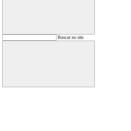
Buscar
Buscar no site
Buscar
Aumentar fonte