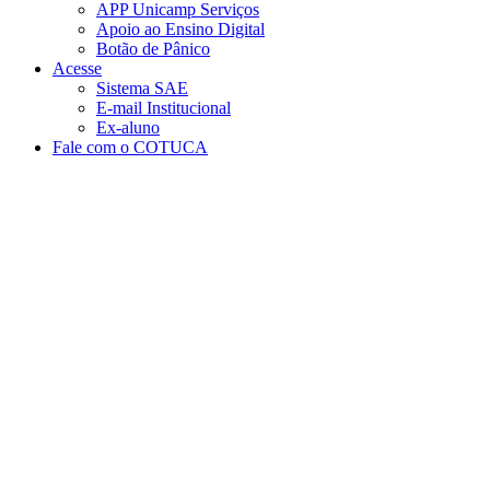
APP Unicamp Serviços
Apoio ao Ensino Digital
Botão de Pânico
Acesse
Sistema SAE
E-mail Institucional
Ex-aluno
Fale com o COTUCA
Aumentar fonte
Diminuir fonte