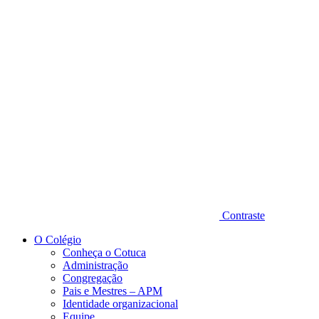
Diminuir fonte
Contraste
O Colégio
Conheça o Cotuca
Administração
Congregação
Pais e Mestres – APM
Identidade organizacional
Equipe