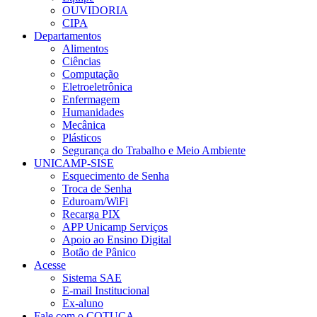
OUVIDORIA
CIPA
Departamentos
Alimentos
Ciências
Computação
Eletroeletrônica
Enfermagem
Humanidades
Mecânica
Plásticos
Segurança do Trabalho e Meio Ambiente
UNICAMP-SISE
Esquecimento de Senha
Troca de Senha
Eduroam/WiFi
Recarga PIX
APP Unicamp Serviços
Apoio ao Ensino Digital
Botão de Pânico
Acesse
Sistema SAE
E-mail Institucional
Ex-aluno
Fale com o COTUCA