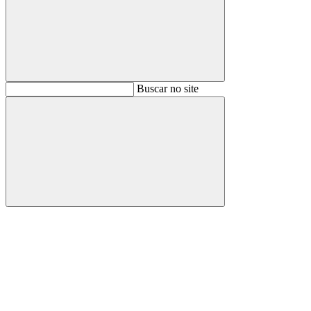
Buscar
Buscar no site
Buscar
Aumentar fonte