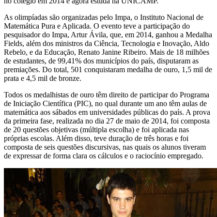
no colégio em 2014 e agora estuda na UNICAMP.
As olimpíadas são organizadas pelo Impa, o Instituto Nacional de
Matemática Pura e Aplicada. O evento teve a participação do
pesquisador do Impa, Artur Ávila, que, em 2014, ganhou a Medalha
Fields, além dos ministros da Ciência, Tecnologia e Inovação, Aldo
Rebelo, e da Educação, Renato Janine Ribeiro. Mais de 18 milhões
de estudantes, de 99,41% dos municípios do país, disputaram as
premiações. Do total, 501 conquistaram medalha de ouro, 1,5 mil de
prata e 4,5 mil de bronze.
Todos os medalhistas de ouro têm direito de participar do Programa
de Iniciação Científica (PIC), no qual durante um ano têm aulas de
matemática aos sábados em universidades públicas do país. A prova
da primeira fase, realizada no dia 27 de maio de 2014, foi composta
de 20 questões objetivas (múltipla escolha) e foi aplicada nas
próprias escolas. Além disso, teve duração de três horas e foi
composta de seis questões discursivas, nas quais os alunos tiveram
de expressar de forma clara os cálculos e o raciocínio empregado.