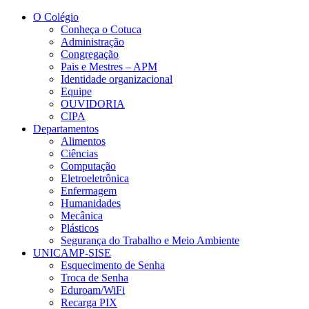
Conteúdo principal
Menu principal
Rodapé
O Colégio
Conheça o Cotuca
Administração
Congregação
Pais e Mestres – APM
Identidade organizacional
Equipe
OUVIDORIA
CIPA
Departamentos
Alimentos
Ciências
Computação
Eletroeletrônica
Enfermagem
Humanidades
Mecânica
Plásticos
Segurança do Trabalho e Meio Ambiente
UNICAMP-SISE
Esquecimento de Senha
Troca de Senha
Eduroam/WiFi
Recarga PIX