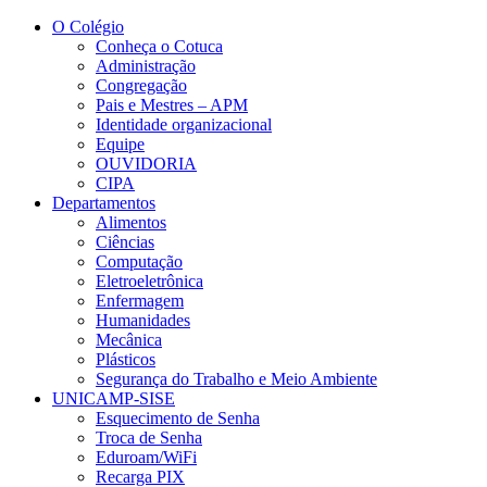
Conteúdo principal
Menu principal
Rodapé
O Colégio
Conheça o Cotuca
Administração
Congregação
Pais e Mestres – APM
Identidade organizacional
Equipe
OUVIDORIA
CIPA
Departamentos
Alimentos
Ciências
Computação
Eletroeletrônica
Enfermagem
Humanidades
Mecânica
Plásticos
Segurança do Trabalho e Meio Ambiente
UNICAMP-SISE
Esquecimento de Senha
Troca de Senha
Eduroam/WiFi
Recarga PIX