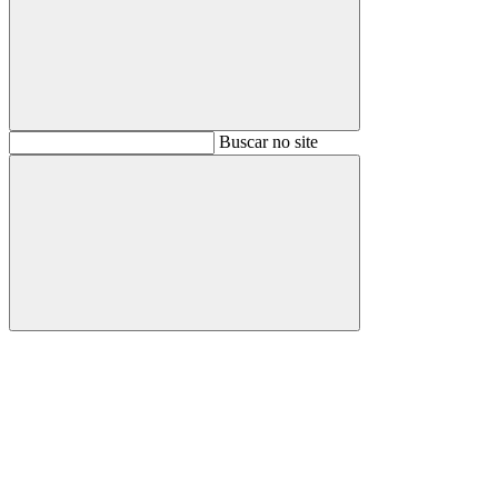
Buscar
Buscar no site
Buscar
Aumentar fonte