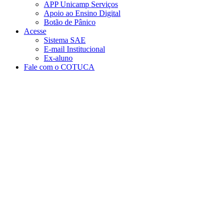
APP Unicamp Serviços
Apoio ao Ensino Digital
Botão de Pânico
Acesse
Sistema SAE
E-mail Institucional
Ex-aluno
Fale com o COTUCA
Aumentar fonte
Diminuir fonte