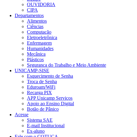
OUVIDORIA
CIPA
Departamentos
Alimentos
Ciências
Computação
Eletroeletrônica
Enfermagem
Humanidades
Mecânica
Plásticos
Segurança do Trabalho e Meio Ambiente
UNICAMP-SISE
Esquecimento de Senha
Troca de Senha
Eduroam/WiFi
Recarga PIX
APP Unicamp Serviços
Apoio ao Ensino Digital
Botão de Pânico
Acesse
Sistema SAE
E-mail Institucional
Ex-aluno
Fale com o COTUCA