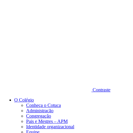
Diminuir fonte
Contraste
O Colégio
Conheça o Cotuca
Administração
Congregação
Pais e Mestres – APM
Identidade organizacional
Equipe