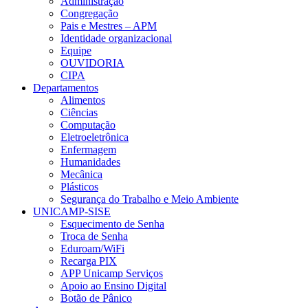
Administração
Congregação
Pais e Mestres – APM
Identidade organizacional
Equipe
OUVIDORIA
CIPA
Departamentos
Alimentos
Ciências
Computação
Eletroeletrônica
Enfermagem
Humanidades
Mecânica
Plásticos
Segurança do Trabalho e Meio Ambiente
UNICAMP-SISE
Esquecimento de Senha
Troca de Senha
Eduroam/WiFi
Recarga PIX
APP Unicamp Serviços
Apoio ao Ensino Digital
Botão de Pânico