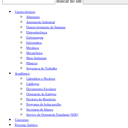
Buscar no site
Cursos técnicos
Alimentos
Automação Industrial
Desenvolvimento de Sistemas
Eletroeletrônica
Enfermagem
Informática
Mecânica
Mecatrônica
Meio Ambiente
Plásticos
Segurança do Trabalho
Acadêmico
Calendário e Horários
Catálogos
Documentos Escolares
Orientação de Estágios
Horários da Monitoria
Programa de bolsa-auxílio
Secretaria de Alunos
Serviço de Orientação Estudante (SOE)
Concursos
Processo Seletivo