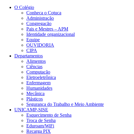
Conteúdo principal
Menu principal
Rodapé
O Colégio
Conheça o Cotuca
Administração
Congregação
Pais e Mestres – APM
Identidade organizacional
Equipe
OUVIDORIA
CIPA
Departamentos
Alimentos
Ciências
Computação
Eletroeletrônica
Enfermagem
Humanidades
Mecânica
Plásticos
Segurança do Trabalho e Meio Ambiente
UNICAMP-SISE
Esquecimento de Senha
Troca de Senha
Eduroam/WiFi
Recarga PIX