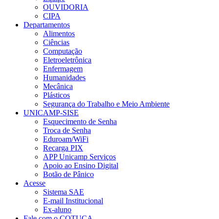
OUVIDORIA
CIPA
Departamentos
Alimentos
Ciências
Computação
Eletroeletrônica
Enfermagem
Humanidades
Mecânica
Plásticos
Segurança do Trabalho e Meio Ambiente
UNICAMP-SISE
Esquecimento de Senha
Troca de Senha
Eduroam/WiFi
Recarga PIX
APP Unicamp Serviços
Apoio ao Ensino Digital
Botão de Pânico
Acesse
Sistema SAE
E-mail Institucional
Ex-aluno
Fale com o COTUCA