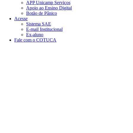
APP Unicamp Serviços
Apoio ao Ensino Digital
Botão de Pânico
Acesse
Sistema SAE
E-mail Institucional
Ex-aluno
Fale com o COTUCA
Aumentar fonte
Diminuir fonte