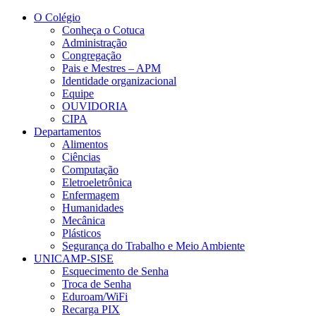
Conteúdo principal
Menu principal
Rodapé
O Colégio
Conheça o Cotuca
Administração
Congregação
Pais e Mestres – APM
Identidade organizacional
Equipe
OUVIDORIA
CIPA
Departamentos
Alimentos
Ciências
Computação
Eletroeletrônica
Enfermagem
Humanidades
Mecânica
Plásticos
Segurança do Trabalho e Meio Ambiente
UNICAMP-SISE
Esquecimento de Senha
Troca de Senha
Eduroam/WiFi
Recarga PIX