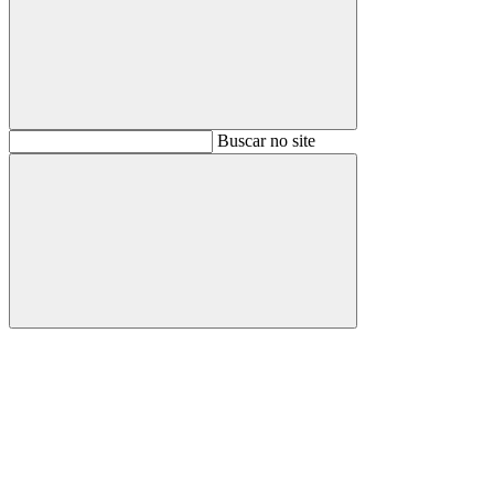
Buscar
Buscar no site
Buscar
Aumentar fonte