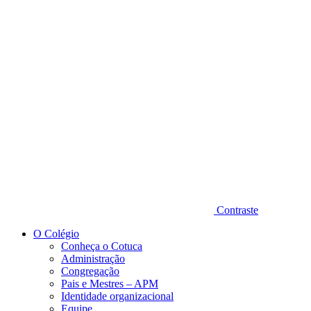
Diminuir fonte
Contraste
O Colégio
Conheça o Cotuca
Administração
Congregação
Pais e Mestres – APM
Identidade organizacional
Equipe