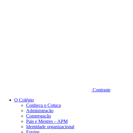
Diminuir fonte
Contraste
O Colégio
Conheça o Cotuca
Administração
Congregação
Pais e Mestres – APM
Identidade organizacional
Equipe