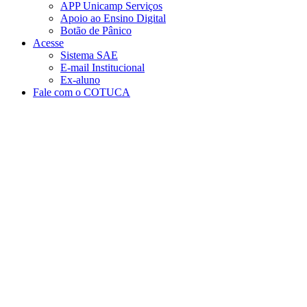
APP Unicamp Serviços
Apoio ao Ensino Digital
Botão de Pânico
Acesse
Sistema SAE
E-mail Institucional
Ex-aluno
Fale com o COTUCA
Aumentar fonte
Diminuir fonte