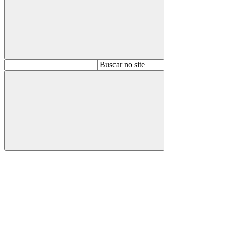
Buscar
Buscar no site
Buscar
Aumentar fonte