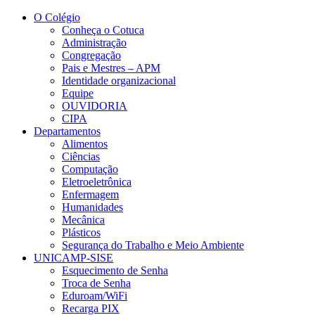
Conteúdo principal
Menu principal
Rodapé
O Colégio
Conheça o Cotuca
Administração
Congregação
Pais e Mestres – APM
Identidade organizacional
Equipe
OUVIDORIA
CIPA
Departamentos
Alimentos
Ciências
Computação
Eletroeletrônica
Enfermagem
Humanidades
Mecânica
Plásticos
Segurança do Trabalho e Meio Ambiente
UNICAMP-SISE
Esquecimento de Senha
Troca de Senha
Eduroam/WiFi
Recarga PIX