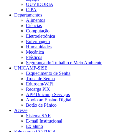
OUVIDORIA
CIPA
Departamentos
Alimentos
Ciências
Computação
Eletroeletrônica
Enfermagem
Humanidades
Mecânica
Plásticos
Segurança do Trabalho e Meio Ambiente
UNICAMP-SISE
Esquecimento de Senha
Troca de Senha
Eduroam/WiFi
Recarga PIX
APP Unicamp Serviços
Apoio ao Ensino Digital
Botão de Pânico
Acesse
Sistema SAE
E-mail Institucional
Ex-aluno
Fale com o COTUCA