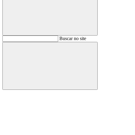
Buscar
Buscar no site
Buscar
Aumentar fonte