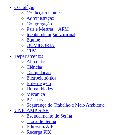
Conteúdo principal
Menu principal
Rodapé
O Colégio
Conheça o Cotuca
Administração
Congregação
Pais e Mestres – APM
Identidade organizacional
Equipe
OUVIDORIA
CIPA
Departamentos
Alimentos
Ciências
Computação
Eletroeletrônica
Enfermagem
Humanidades
Mecânica
Plásticos
Segurança do Trabalho e Meio Ambiente
UNICAMP-SISE
Esquecimento de Senha
Troca de Senha
Eduroam/WiFi
Recarga PIX