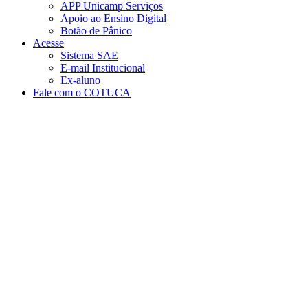
APP Unicamp Serviços
Apoio ao Ensino Digital
Botão de Pânico
Acesse
Sistema SAE
E-mail Institucional
Ex-aluno
Fale com o COTUCA
Aumentar fonte
Diminuir fonte