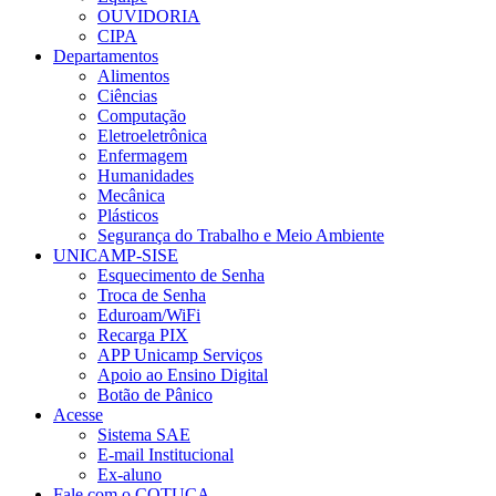
OUVIDORIA
CIPA
Departamentos
Alimentos
Ciências
Computação
Eletroeletrônica
Enfermagem
Humanidades
Mecânica
Plásticos
Segurança do Trabalho e Meio Ambiente
UNICAMP-SISE
Esquecimento de Senha
Troca de Senha
Eduroam/WiFi
Recarga PIX
APP Unicamp Serviços
Apoio ao Ensino Digital
Botão de Pânico
Acesse
Sistema SAE
E-mail Institucional
Ex-aluno
Fale com o COTUCA