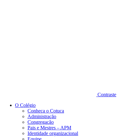
Diminuir fonte
Contraste
O Colégio
Conheça o Cotuca
Administração
Congregação
Pais e Mestres – APM
Identidade organizacional
Equipe