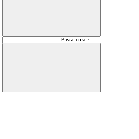
Buscar
Buscar no site
Buscar
Aumentar fonte