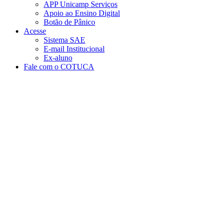
APP Unicamp Serviços
Apoio ao Ensino Digital
Botão de Pânico
Acesse
Sistema SAE
E-mail Institucional
Ex-aluno
Fale com o COTUCA
Aumentar fonte
Diminuir fonte