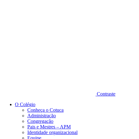
Diminuir fonte
Contraste
O Colégio
Conheça o Cotuca
Administração
Congregação
Pais e Mestres – APM
Identidade organizacional
Equipe