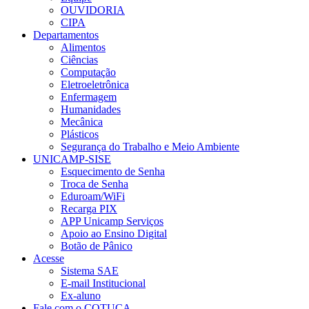
OUVIDORIA
CIPA
Departamentos
Alimentos
Ciências
Computação
Eletroeletrônica
Enfermagem
Humanidades
Mecânica
Plásticos
Segurança do Trabalho e Meio Ambiente
UNICAMP-SISE
Esquecimento de Senha
Troca de Senha
Eduroam/WiFi
Recarga PIX
APP Unicamp Serviços
Apoio ao Ensino Digital
Botão de Pânico
Acesse
Sistema SAE
E-mail Institucional
Ex-aluno
Fale com o COTUCA