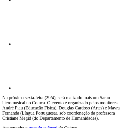
Compartilhar n
Compartilhar p
Na próxima sexta-feira (29/4), será realizado mais um Sarau
literomusical no Cotuca. O evento é organizado pelos monitores
André Piau (Educação Física), Douglas Cardoso (Artes) e Mayra
Fernanda (Língua Portuguesa), sob coordenação da professora
Cristiane Megid (do Departamento de Humanidades).
Acompanhe a
agenda cultural
do Cotuca.