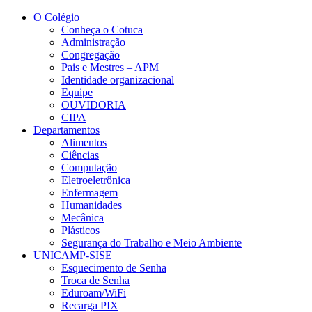
Conteúdo principal
Menu principal
Rodapé
O Colégio
Conheça o Cotuca
Administração
Congregação
Pais e Mestres – APM
Identidade organizacional
Equipe
OUVIDORIA
CIPA
Departamentos
Alimentos
Ciências
Computação
Eletroeletrônica
Enfermagem
Humanidades
Mecânica
Plásticos
Segurança do Trabalho e Meio Ambiente
UNICAMP-SISE
Esquecimento de Senha
Troca de Senha
Eduroam/WiFi
Recarga PIX