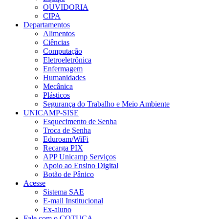
OUVIDORIA
CIPA
Departamentos
Alimentos
Ciências
Computação
Eletroeletrônica
Enfermagem
Humanidades
Mecânica
Plásticos
Segurança do Trabalho e Meio Ambiente
UNICAMP-SISE
Esquecimento de Senha
Troca de Senha
Eduroam/WiFi
Recarga PIX
APP Unicamp Serviços
Apoio ao Ensino Digital
Botão de Pânico
Acesse
Sistema SAE
E-mail Institucional
Ex-aluno
Fale com o COTUCA