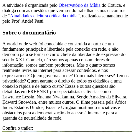
A atividade é organizada pelo
Observatório da Mídia
do Cotuca, e
dialoga com as questões que vem sendo trabalhadas nos encontros
de “
Atualidades e leitura crítica da mídia
”, realizados semanalmente
pelo Prof. André Pasti.
Sobre o documentário
A world wide web foi concebida e construída a partir de um
fundamento principal: a liberdade pela conexão em rede, e não
demorou para se tornar o carro-chefe da liberdade de expressão do
século XXI. Com ela, não somos apenas consumidores de
informação, somos também produtores. Mas o quanto somos
realmente livres na internet para acessar conteúdos, e nos
expressarmos? Quem governa a rede? Com quais interesses? Temos
privacidade? Quem garante o direito de todos os cidadãos a uma
conexão rápida e de baixo custo? Essas e outras questões são
debatidas em FREENET por especialistas e ativistas como
Lawrence Lessig, Nnenna Nwakanma, Sergio Amadeu da Silveira,
Edward Snowden, entre muitos outros. O filme passeia pela África,
Índia, Estados Unidos, Brasil e Uruguai mostrando iniciativas e
obstáculos para a democratização do acesso à internet e para a
garantia de neutralidade da rede.
Confira o trailer: