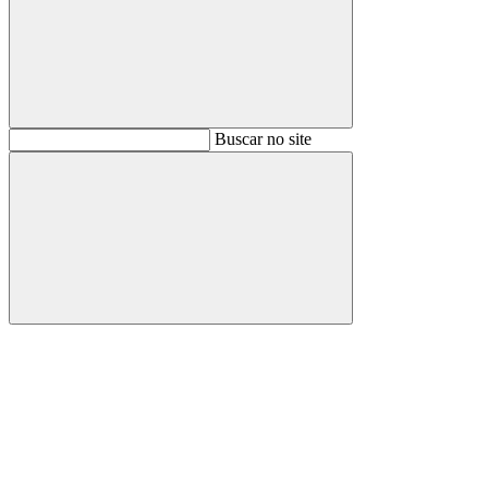
Buscar
Buscar no site
Buscar
Aumentar fonte