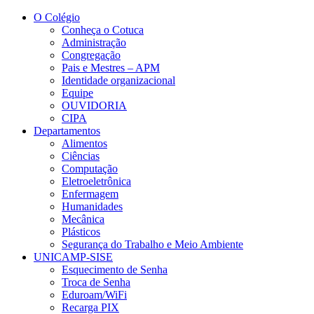
Conteúdo principal
Menu principal
Rodapé
O Colégio
Conheça o Cotuca
Administração
Congregação
Pais e Mestres – APM
Identidade organizacional
Equipe
OUVIDORIA
CIPA
Departamentos
Alimentos
Ciências
Computação
Eletroeletrônica
Enfermagem
Humanidades
Mecânica
Plásticos
Segurança do Trabalho e Meio Ambiente
UNICAMP-SISE
Esquecimento de Senha
Troca de Senha
Eduroam/WiFi
Recarga PIX