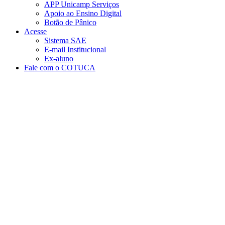
APP Unicamp Serviços
Apoio ao Ensino Digital
Botão de Pânico
Acesse
Sistema SAE
E-mail Institucional
Ex-aluno
Fale com o COTUCA
Aumentar fonte
Diminuir fonte