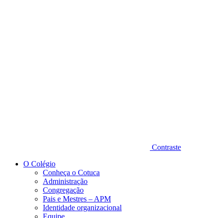
Diminuir fonte
Contraste
O Colégio
Conheça o Cotuca
Administração
Congregação
Pais e Mestres – APM
Identidade organizacional
Equipe