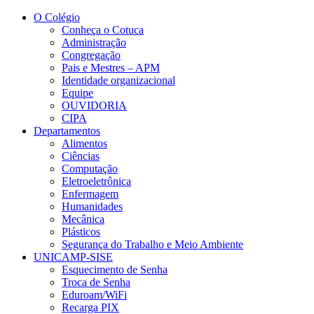
Conteúdo principal
Menu principal
Rodapé
O Colégio
Conheça o Cotuca
Administração
Congregação
Pais e Mestres – APM
Identidade organizacional
Equipe
OUVIDORIA
CIPA
Departamentos
Alimentos
Ciências
Computação
Eletroeletrônica
Enfermagem
Humanidades
Mecânica
Plásticos
Segurança do Trabalho e Meio Ambiente
UNICAMP-SISE
Esquecimento de Senha
Troca de Senha
Eduroam/WiFi
Recarga PIX