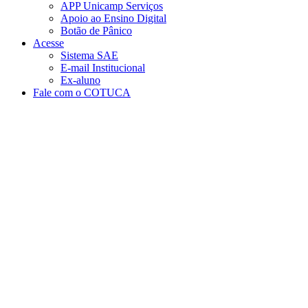
APP Unicamp Serviços
Apoio ao Ensino Digital
Botão de Pânico
Acesse
Sistema SAE
E-mail Institucional
Ex-aluno
Fale com o COTUCA
Aumentar fonte
Diminuir fonte