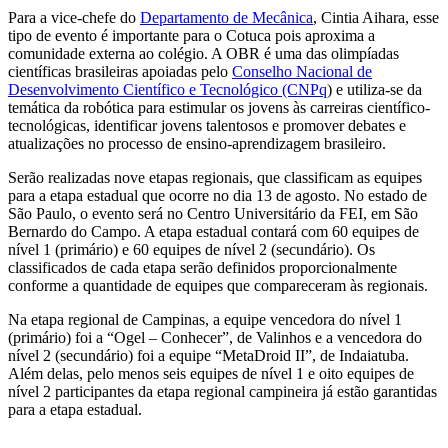
Para a vice-chefe do
Departamento de Mecânica
, Cintia Aihara, esse
tipo de evento é importante para o Cotuca pois aproxima a
comunidade externa ao colégio. A OBR é uma das olimpíadas
científicas brasileiras apoiadas pelo
Conselho Nacional de
Desenvolvimento Científico e Tecnológico (CNPq
) e utiliza-se da
temática da robótica para estimular os jovens às carreiras científico-
tecnológicas, identificar jovens talentosos e promover debates e
atualizações no processo de ensino-aprendizagem brasileiro.
Serão realizadas nove etapas regionais, que classificam as equipes
para a etapa estadual que ocorre no dia 13 de agosto. No estado de
São Paulo, o evento será no Centro Universitário da FEI, em São
Bernardo do Campo. A etapa estadual contará com 60 equipes de
nível 1 (primário) e 60 equipes de nível 2 (secundário). Os
classificados de cada etapa serão definidos proporcionalmente
conforme a quantidade de equipes que compareceram às regionais.
Na etapa regional de Campinas, a equipe vencedora do nível 1
(primário) foi a “Ogel – Conhecer”, de Valinhos e a vencedora do
nível 2 (secundário) foi a equipe “MetaDroid II”, de Indaiatuba.
Além delas, pelo menos seis equipes de nível 1 e oito equipes de
nível 2 participantes da etapa regional campineira já estão garantidas
para a etapa estadual.