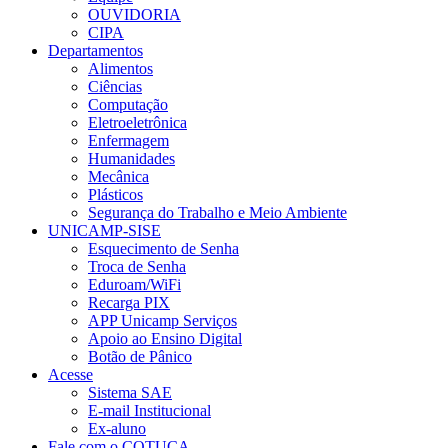
OUVIDORIA
CIPA
Departamentos
Alimentos
Ciências
Computação
Eletroeletrônica
Enfermagem
Humanidades
Mecânica
Plásticos
Segurança do Trabalho e Meio Ambiente
UNICAMP-SISE
Esquecimento de Senha
Troca de Senha
Eduroam/WiFi
Recarga PIX
APP Unicamp Serviços
Apoio ao Ensino Digital
Botão de Pânico
Acesse
Sistema SAE
E-mail Institucional
Ex-aluno
Fale com o COTUCA