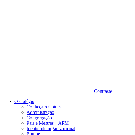
Diminuir fonte
Contraste
O Colégio
Conheça o Cotuca
Administração
Congregação
Pais e Mestres – APM
Identidade organizacional
Equipe