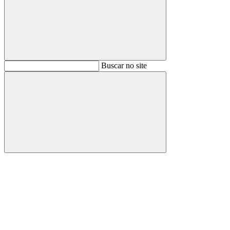
Buscar
Buscar no site
Buscar
Aumentar fonte