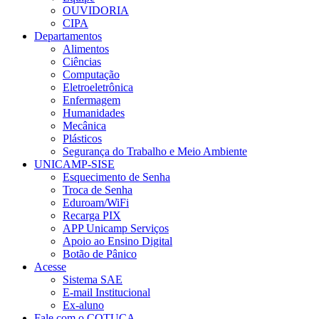
OUVIDORIA
CIPA
Departamentos
Alimentos
Ciências
Computação
Eletroeletrônica
Enfermagem
Humanidades
Mecânica
Plásticos
Segurança do Trabalho e Meio Ambiente
UNICAMP-SISE
Esquecimento de Senha
Troca de Senha
Eduroam/WiFi
Recarga PIX
APP Unicamp Serviços
Apoio ao Ensino Digital
Botão de Pânico
Acesse
Sistema SAE
E-mail Institucional
Ex-aluno
Fale com o COTUCA