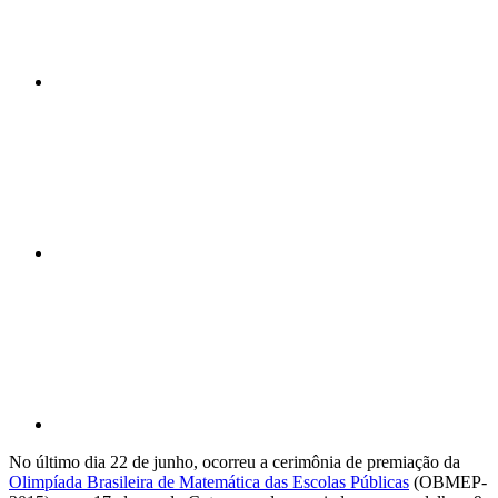
Compartilhar n
Compartilhar p
No último dia 22 de junho, ocorreu a cerimônia de premiação da
Olimpíada Brasileira de Matemática das Escolas Públicas
(OBMEP-