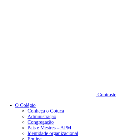
Diminuir fonte
Contraste
O Colégio
Conheça o Cotuca
Administração
Congregação
Pais e Mestres – APM
Identidade organizacional
Equipe