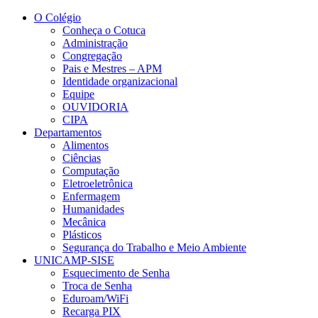
Conteúdo principal
Menu principal
Rodapé
O Colégio
Conheça o Cotuca
Administração
Congregação
Pais e Mestres – APM
Identidade organizacional
Equipe
OUVIDORIA
CIPA
Departamentos
Alimentos
Ciências
Computação
Eletroeletrônica
Enfermagem
Humanidades
Mecânica
Plásticos
Segurança do Trabalho e Meio Ambiente
UNICAMP-SISE
Esquecimento de Senha
Troca de Senha
Eduroam/WiFi
Recarga PIX