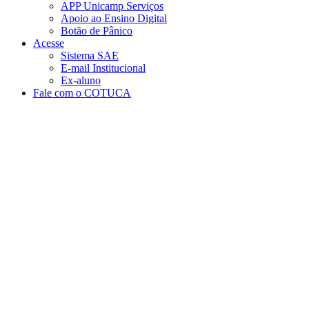
APP Unicamp Serviços
Apoio ao Ensino Digital
Botão de Pânico
Acesse
Sistema SAE
E-mail Institucional
Ex-aluno
Fale com o COTUCA
Aumentar fonte
Diminuir fonte