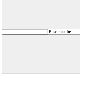
Buscar
Buscar no site
Buscar
Aumentar fonte