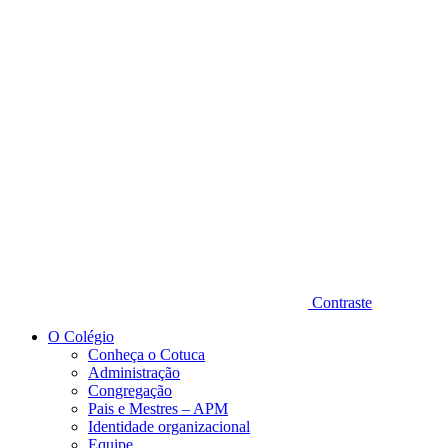
Diminuir fonte
Contraste
O Colégio
Conheça o Cotuca
Administração
Congregação
Pais e Mestres – APM
Identidade organizacional
Equipe