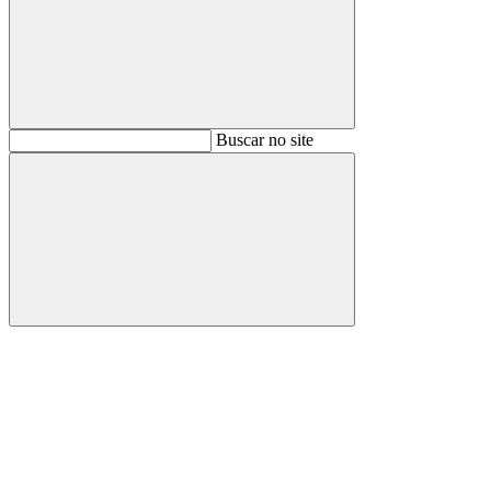
Buscar
Buscar no site
Buscar
Aumentar fonte