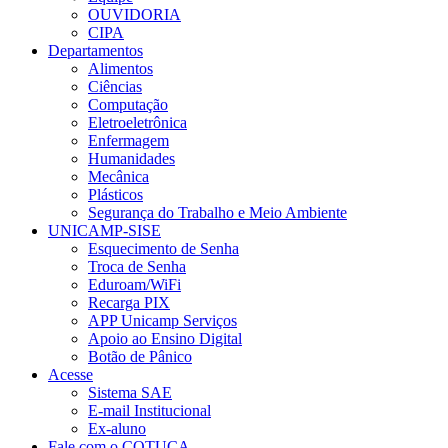
OUVIDORIA
CIPA
Departamentos
Alimentos
Ciências
Computação
Eletroeletrônica
Enfermagem
Humanidades
Mecânica
Plásticos
Segurança do Trabalho e Meio Ambiente
UNICAMP-SISE
Esquecimento de Senha
Troca de Senha
Eduroam/WiFi
Recarga PIX
APP Unicamp Serviços
Apoio ao Ensino Digital
Botão de Pânico
Acesse
Sistema SAE
E-mail Institucional
Ex-aluno
Fale com o COTUCA