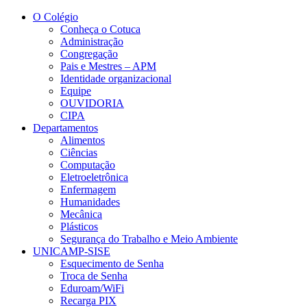
Conteúdo principal
Menu principal
Rodapé
O Colégio
Conheça o Cotuca
Administração
Congregação
Pais e Mestres – APM
Identidade organizacional
Equipe
OUVIDORIA
CIPA
Departamentos
Alimentos
Ciências
Computação
Eletroeletrônica
Enfermagem
Humanidades
Mecânica
Plásticos
Segurança do Trabalho e Meio Ambiente
UNICAMP-SISE
Esquecimento de Senha
Troca de Senha
Eduroam/WiFi
Recarga PIX