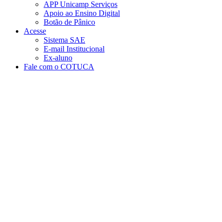
APP Unicamp Serviços
Apoio ao Ensino Digital
Botão de Pânico
Acesse
Sistema SAE
E-mail Institucional
Ex-aluno
Fale com o COTUCA
Aumentar fonte
Diminuir fonte