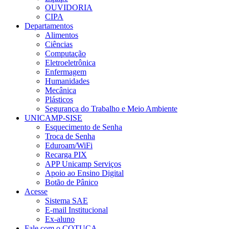
OUVIDORIA
CIPA
Departamentos
Alimentos
Ciências
Computação
Eletroeletrônica
Enfermagem
Humanidades
Mecânica
Plásticos
Segurança do Trabalho e Meio Ambiente
UNICAMP-SISE
Esquecimento de Senha
Troca de Senha
Eduroam/WiFi
Recarga PIX
APP Unicamp Serviços
Apoio ao Ensino Digital
Botão de Pânico
Acesse
Sistema SAE
E-mail Institucional
Ex-aluno
Fale com o COTUCA