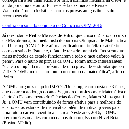
começaram a ser chamados. Por fim, a sonhada medalha na OPM, e
ainda por cima de ouro! Fui recebê-la das mãos de Renate
Watanabe. Toda a insistência com as provas antigas tinha sido
recompensada.”
Confira o resultado completo do Cotuca na OPM-2016
Já o estudante
Pedro Marcos de Vitro
, que cursa o 2º ano do curso
de Mecatrônica, foi medalhista de ouro na Olimpíada de Matemática
da Unicamp (OMU). Ele afirma ter ficado muito feliz e satisfeito
com o resultado. Para ele, o fato de ter sido premiado “mostrou que
meus métodos de estudo funcionaram e todo o meu esforço valeu à
pena”. Para o aluno as provas da OMU foram muito interessantes:
“ela é a olimpíada mais próxima de uma prova de vestibular que eu
já fiz. A OMU me ensinou muito no campo da matemática”, afirma
Pedro.
A OMU, organizada pelo IMECC/Unicamp, é composta de 3 fases,
que ocorrem ao longo do ano. Segundo o professor de Matemática e
chefe do Departamento de Ciências do Cotuca, Mauro Munsignatti
Jr., a OMU vem contribuindo de forma efetiva para a melhoria do
ensino e dos estudos de matemática, além de motivar jovens para
uma futura carreira científica na área. Neste ano, 2016, a OMU
premiou 6 estudantes com medalhas de ouro, isso no Nível Beta
(Ensino Médio).