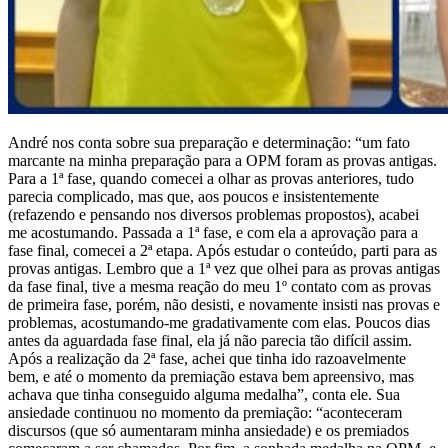
André nos conta sobre sua preparação e determinação: “um fato
marcante na minha preparação para a OPM foram as provas antigas.
Para a 1ª fase, quando comecei a olhar as provas anteriores, tudo
parecia complicado, mas que, aos poucos e insistentemente
(refazendo e pensando nos diversos problemas propostos), acabei
me acostumando. Passada a 1ª fase, e com ela a aprovação para a
fase final, comecei a 2ª etapa. Após estudar o conteúdo, parti para as
provas antigas. Lembro que a 1ª vez que olhei para as provas antigas
da fase final, tive a mesma reação do meu 1º contato com as provas
de primeira fase, porém, não desisti, e novamente insisti nas provas e
problemas, acostumando-me gradativamente com elas. Poucos dias
antes da aguardada fase final, ela já não parecia tão difícil assim.
Após a realização da 2ª fase, achei que tinha ido razoavelmente
bem, e até o momento da premiação estava bem apreensivo, mas
achava que tinha conseguido alguma medalha”, conta ele. Sua
ansiedade continuou no momento da premiação: “aconteceram
discursos (que só aumentaram minha ansiedade) e os premiados