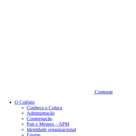
Diminuir fonte
Contraste
O Colégio
Conheça o Cotuca
Administração
Congregação
Pais e Mestres – APM
Identidade organizacional
Equipe