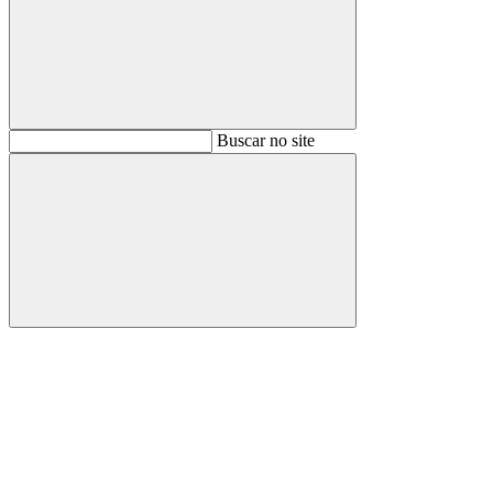
Buscar
Buscar no site
Buscar
Aumentar fonte