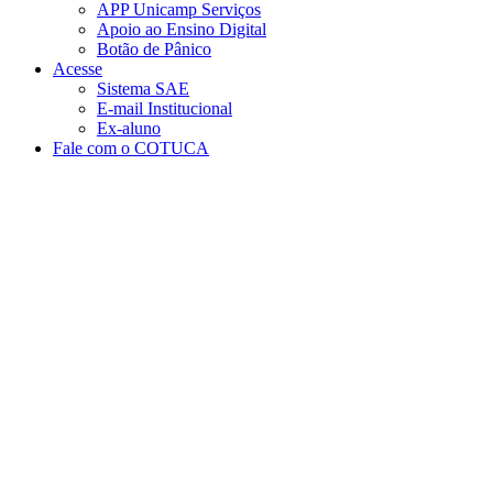
APP Unicamp Serviços
Apoio ao Ensino Digital
Botão de Pânico
Acesse
Sistema SAE
E-mail Institucional
Ex-aluno
Fale com o COTUCA
Aumentar fonte
Diminuir fonte