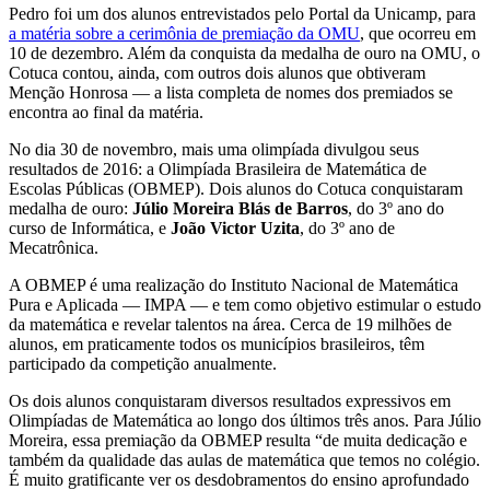
Pedro foi um dos alunos entrevistados pelo Portal da Unicamp, para
a matéria sobre a cerimônia de premiação da OMU
, que ocorreu em
10 de dezembro. Além da conquista da medalha de ouro na OMU, o
Cotuca contou, ainda, com outros dois alunos que obtiveram
Menção Honrosa — a lista completa de nomes dos premiados se
encontra ao final da matéria.
No dia 30 de novembro, mais uma olimpíada divulgou seus
resultados de 2016: a Olimpíada Brasileira de Matemática de
Escolas Públicas (OBMEP). Dois alunos do Cotuca conquistaram
medalha de ouro:
Júlio Moreira Blás de Barros
, do 3º ano do
curso de Informática, e
João Victor Uzita
, do 3º ano de
Mecatrônica.
A OBMEP é uma realização do Instituto Nacional de Matemática
Pura e Aplicada — IMPA — e tem como objetivo estimular o estudo
da matemática e revelar talentos na área. Cerca de 19 milhões de
alunos, em praticamente todos os municípios brasileiros, têm
participado da competição anualmente.
Os dois alunos conquistaram diversos resultados expressivos em
Olimpíadas de Matemática ao longo dos últimos três anos. Para Júlio
Moreira, essa premiação da OBMEP resulta “de muita dedicação e
também da qualidade das aulas de matemática que temos no colégio.
É muito gratificante ver os desdobramentos do ensino aprofundado