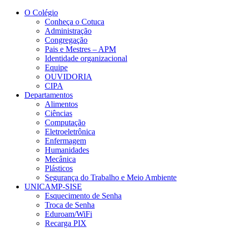
Conteúdo principal
Menu principal
Rodapé
O Colégio
Conheça o Cotuca
Administração
Congregação
Pais e Mestres – APM
Identidade organizacional
Equipe
OUVIDORIA
CIPA
Departamentos
Alimentos
Ciências
Computação
Eletroeletrônica
Enfermagem
Humanidades
Mecânica
Plásticos
Segurança do Trabalho e Meio Ambiente
UNICAMP-SISE
Esquecimento de Senha
Troca de Senha
Eduroam/WiFi
Recarga PIX