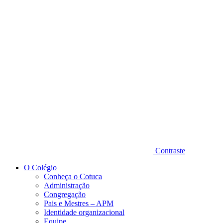
Diminuir fonte
Contraste
O Colégio
Conheça o Cotuca
Administração
Congregação
Pais e Mestres – APM
Identidade organizacional
Equipe