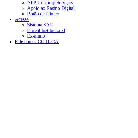
APP Unicamp Serviços
Apoio ao Ensino Digital
Botão de Pânico
Acesse
Sistema SAE
E-mail Institucional
Ex-aluno
Fale com o COTUCA
Aumentar fonte
Diminuir fonte