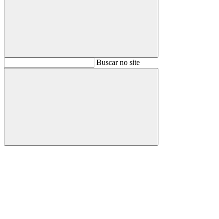
Buscar
Buscar no site
Buscar
Aumentar fonte