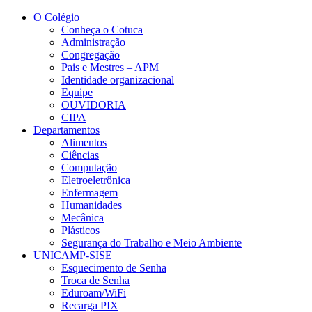
Conteúdo principal
Menu principal
Rodapé
O Colégio
Conheça o Cotuca
Administração
Congregação
Pais e Mestres – APM
Identidade organizacional
Equipe
OUVIDORIA
CIPA
Departamentos
Alimentos
Ciências
Computação
Eletroeletrônica
Enfermagem
Humanidades
Mecânica
Plásticos
Segurança do Trabalho e Meio Ambiente
UNICAMP-SISE
Esquecimento de Senha
Troca de Senha
Eduroam/WiFi
Recarga PIX