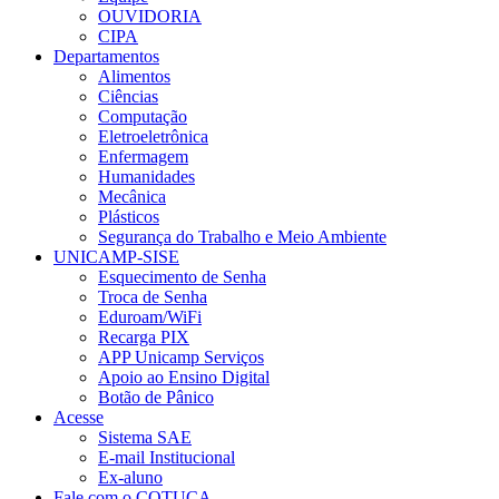
OUVIDORIA
CIPA
Departamentos
Alimentos
Ciências
Computação
Eletroeletrônica
Enfermagem
Humanidades
Mecânica
Plásticos
Segurança do Trabalho e Meio Ambiente
UNICAMP-SISE
Esquecimento de Senha
Troca de Senha
Eduroam/WiFi
Recarga PIX
APP Unicamp Serviços
Apoio ao Ensino Digital
Botão de Pânico
Acesse
Sistema SAE
E-mail Institucional
Ex-aluno
Fale com o COTUCA