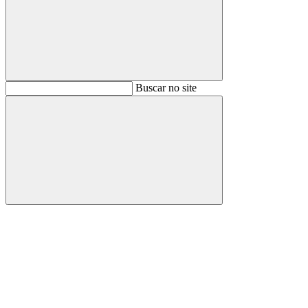
Buscar
Buscar no site
Buscar
Aumentar fonte