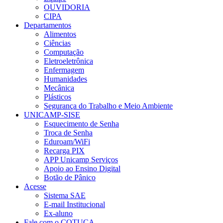
OUVIDORIA
CIPA
Departamentos
Alimentos
Ciências
Computação
Eletroeletrônica
Enfermagem
Humanidades
Mecânica
Plásticos
Segurança do Trabalho e Meio Ambiente
UNICAMP-SISE
Esquecimento de Senha
Troca de Senha
Eduroam/WiFi
Recarga PIX
APP Unicamp Serviços
Apoio ao Ensino Digital
Botão de Pânico
Acesse
Sistema SAE
E-mail Institucional
Ex-aluno
Fale com o COTUCA