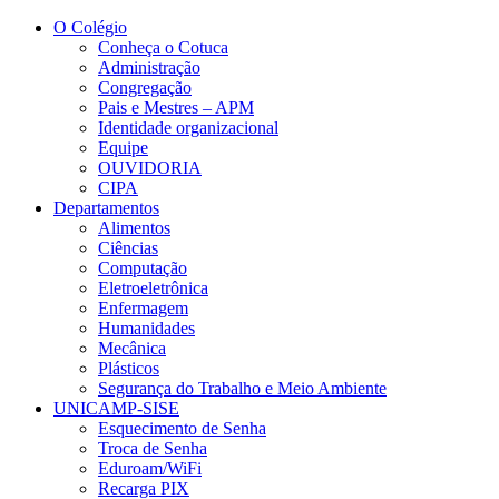
Conteúdo principal
Menu principal
Rodapé
O Colégio
Conheça o Cotuca
Administração
Congregação
Pais e Mestres – APM
Identidade organizacional
Equipe
OUVIDORIA
CIPA
Departamentos
Alimentos
Ciências
Computação
Eletroeletrônica
Enfermagem
Humanidades
Mecânica
Plásticos
Segurança do Trabalho e Meio Ambiente
UNICAMP-SISE
Esquecimento de Senha
Troca de Senha
Eduroam/WiFi
Recarga PIX