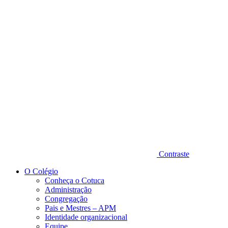
Diminuir fonte
Contraste
O Colégio
Conheça o Cotuca
Administração
Congregação
Pais e Mestres – APM
Identidade organizacional
Equipe