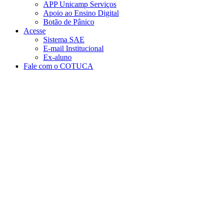
APP Unicamp Serviços
Apoio ao Ensino Digital
Botão de Pânico
Acesse
Sistema SAE
E-mail Institucional
Ex-aluno
Fale com o COTUCA
Aumentar fonte
Diminuir fonte