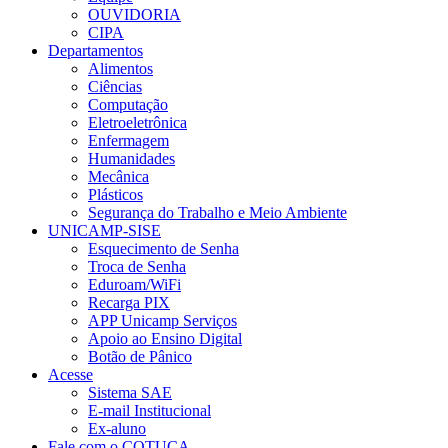
OUVIDORIA
CIPA
Departamentos
Alimentos
Ciências
Computação
Eletroeletrônica
Enfermagem
Humanidades
Mecânica
Plásticos
Segurança do Trabalho e Meio Ambiente
UNICAMP-SISE
Esquecimento de Senha
Troca de Senha
Eduroam/WiFi
Recarga PIX
APP Unicamp Serviços
Apoio ao Ensino Digital
Botão de Pânico
Acesse
Sistema SAE
E-mail Institucional
Ex-aluno
Fale com o COTUCA