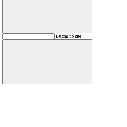
Buscar
Buscar no site
Buscar
Aumentar fonte