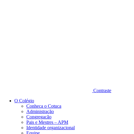
Diminuir fonte
Contraste
O Colégio
Conheça o Cotuca
Administração
Congregação
Pais e Mestres – APM
Identidade organizacional
Equipe