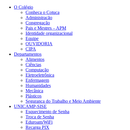
Conteúdo principal
Menu principal
Rodapé
O Colégio
Conheça o Cotuca
Administração
Congregação
Pais e Mestres – APM
Identidade organizacional
Equipe
OUVIDORIA
CIPA
Departamentos
Alimentos
Ciências
Computação
Eletroeletrônica
Enfermagem
Humanidades
Mecânica
Plásticos
Segurança do Trabalho e Meio Ambiente
UNICAMP-SISE
Esquecimento de Senha
Troca de Senha
Eduroam/WiFi
Recarga PIX