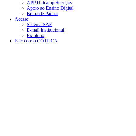
APP Unicamp Serviços
Apoio ao Ensino Digital
Botão de Pânico
Acesse
Sistema SAE
E-mail Institucional
Ex-aluno
Fale com o COTUCA
Aumentar fonte
Diminuir fonte