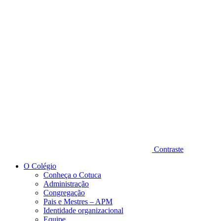
Diminuir fonte
Contraste
O Colégio
Conheça o Cotuca
Administração
Congregação
Pais e Mestres – APM
Identidade organizacional
Equipe