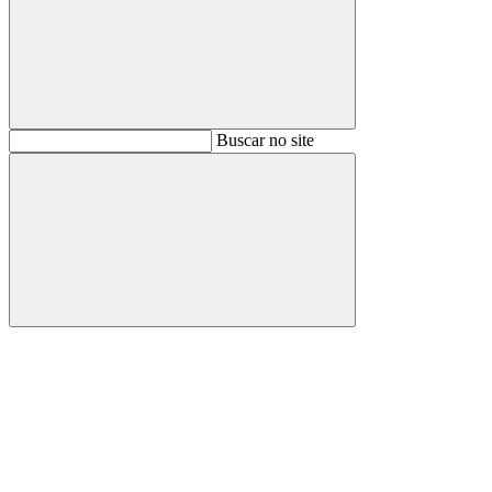
Buscar
Buscar no site
Buscar
Aumentar fonte