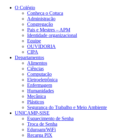
Conteúdo principal
Menu principal
Rodapé
O Colégio
Conheça o Cotuca
Administração
Congregação
Pais e Mestres – APM
Identidade organizacional
Equipe
OUVIDORIA
CIPA
Departamentos
Alimentos
Ciências
Computação
Eletroeletrônica
Enfermagem
Humanidades
Mecânica
Plásticos
Segurança do Trabalho e Meio Ambiente
UNICAMP-SISE
Esquecimento de Senha
Troca de Senha
Eduroam/WiFi
Recarga PIX