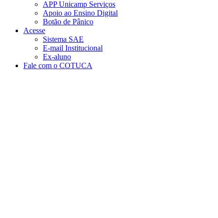
APP Unicamp Serviços
Apoio ao Ensino Digital
Botão de Pânico
Acesse
Sistema SAE
E-mail Institucional
Ex-aluno
Fale com o COTUCA
Aumentar fonte
Diminuir fonte