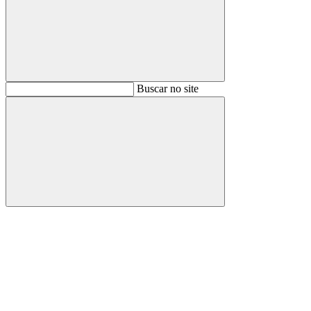
Buscar
Buscar no site
Buscar
Aumentar fonte