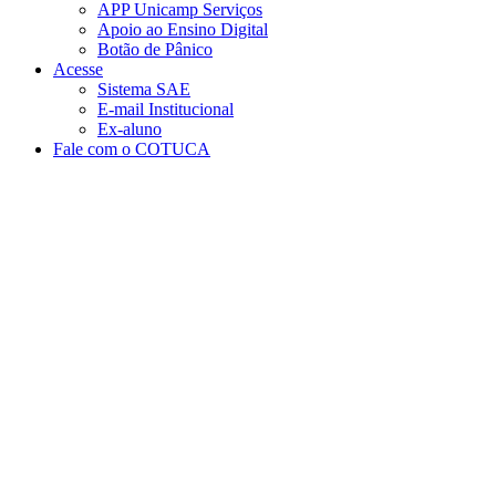
APP Unicamp Serviços
Apoio ao Ensino Digital
Botão de Pânico
Acesse
Sistema SAE
E-mail Institucional
Ex-aluno
Fale com o COTUCA
Aumentar fonte
Diminuir fonte