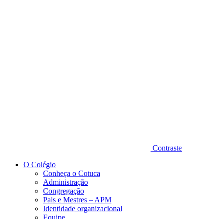
Diminuir fonte
Contraste
O Colégio
Conheça o Cotuca
Administração
Congregação
Pais e Mestres – APM
Identidade organizacional
Equipe