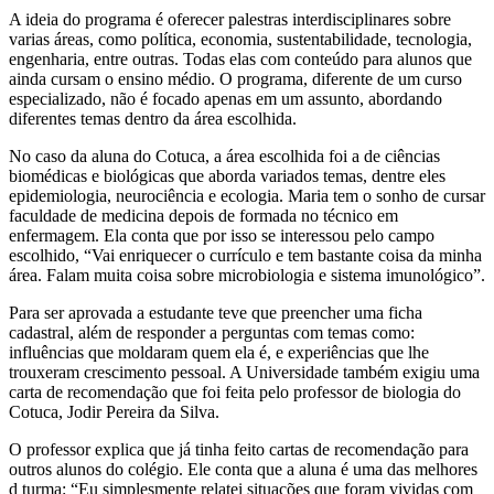
A ideia do programa é oferecer palestras interdisciplinares sobre
varias áreas, como política, economia, sustentabilidade, tecnologia,
engenharia, entre outras. Todas elas com conteúdo para alunos que
ainda cursam o ensino médio. O programa, diferente de um curso
especializado, não é focado apenas em um assunto, abordando
diferentes temas dentro da área escolhida.
No caso da aluna do Cotuca, a área escolhida foi a de ciências
biomédicas e biológicas que aborda variados temas, dentre eles
epidemiologia, neurociência e ecologia. Maria tem o sonho de cursar
faculdade de medicina depois de formada no técnico em
enfermagem. Ela conta que por isso se interessou pelo campo
escolhido, “Vai enriquecer o currículo e tem bastante coisa da minha
área. Falam muita coisa sobre microbiologia e sistema imunológico”.
Para ser aprovada a estudante teve que preencher uma ficha
cadastral, além de responder a perguntas com temas como:
influências que moldaram quem ela é, e experiências que lhe
trouxeram crescimento pessoal. A Universidade também exigiu uma
carta de recomendação que foi feita pelo professor de biologia do
Cotuca, Jodir Pereira da Silva.
O professor explica que já tinha feito cartas de recomendação para
outros alunos do colégio. Ele conta que a aluna é uma das melhores
d turma: “Eu simplesmente relatei situações que foram vividas com