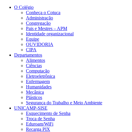
Conteúdo principal
Menu principal
Rodapé
O Colégio
Conheça o Cotuca
Administração
Congregação
Pais e Mestres – APM
Identidade organizacional
Equipe
OUVIDORIA
CIPA
Departamentos
Alimentos
Ciências
Computação
Eletroeletrônica
Enfermagem
Humanidades
Mecânica
Plásticos
Segurança do Trabalho e Meio Ambiente
UNICAMP-SISE
Esquecimento de Senha
Troca de Senha
Eduroam/WiFi
Recarga PIX