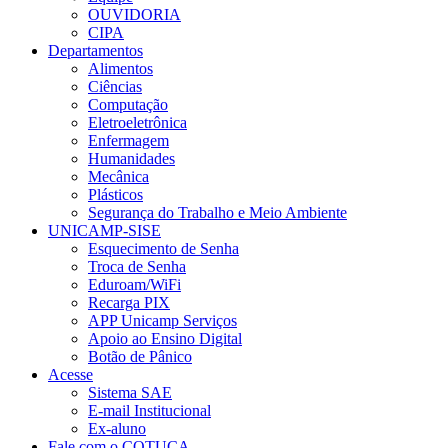
OUVIDORIA
CIPA
Departamentos
Alimentos
Ciências
Computação
Eletroeletrônica
Enfermagem
Humanidades
Mecânica
Plásticos
Segurança do Trabalho e Meio Ambiente
UNICAMP-SISE
Esquecimento de Senha
Troca de Senha
Eduroam/WiFi
Recarga PIX
APP Unicamp Serviços
Apoio ao Ensino Digital
Botão de Pânico
Acesse
Sistema SAE
E-mail Institucional
Ex-aluno
Fale com o COTUCA