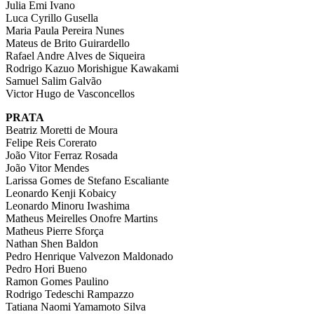
Julia Emi Ivano
Luca Cyrillo Gusella
Maria Paula Pereira Nunes
Mateus de Brito Guirardello
Rafael Andre Alves de Siqueira
Rodrigo Kazuo Morishigue Kawakami
Samuel Salim Galvão
Victor Hugo de Vasconcellos
PRATA
Beatriz Moretti de Moura
Felipe Reis Corerato
João Vitor Ferraz Rosada
João Vitor Mendes
Larissa Gomes de Stefano Escaliante
Leonardo Kenji Kobaicy
Leonardo Minoru Iwashima
Matheus Meirelles Onofre Martins
Matheus Pierre Sforça
Nathan Shen Baldon
Pedro Henrique Valvezon Maldonado
Pedro Hori Bueno
Ramon Gomes Paulino
Rodrigo Tedeschi Rampazzo
Tatiana Naomi Yamamoto Silva