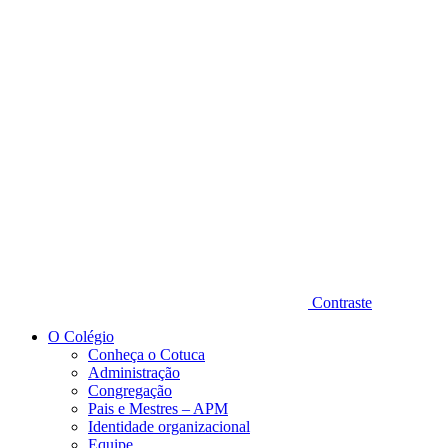
Diminuir fonte
Contraste
O Colégio
Conheça o Cotuca
Administração
Congregação
Pais e Mestres – APM
Identidade organizacional
Equipe