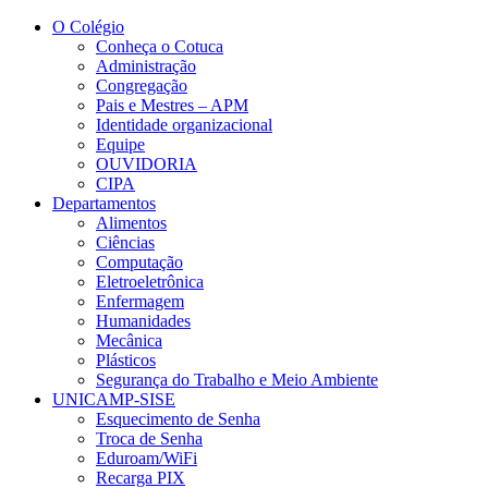
Conteúdo principal
Menu principal
Rodapé
O Colégio
Conheça o Cotuca
Administração
Congregação
Pais e Mestres – APM
Identidade organizacional
Equipe
OUVIDORIA
CIPA
Departamentos
Alimentos
Ciências
Computação
Eletroeletrônica
Enfermagem
Humanidades
Mecânica
Plásticos
Segurança do Trabalho e Meio Ambiente
UNICAMP-SISE
Esquecimento de Senha
Troca de Senha
Eduroam/WiFi
Recarga PIX