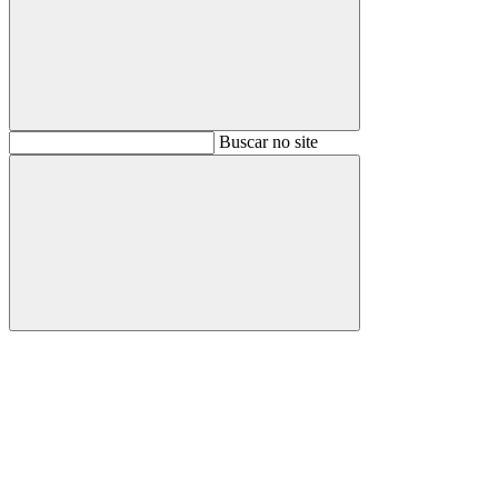
Buscar
Buscar no site
Buscar
Aumentar fonte