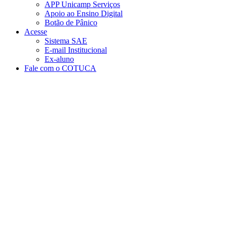
APP Unicamp Serviços
Apoio ao Ensino Digital
Botão de Pânico
Acesse
Sistema SAE
E-mail Institucional
Ex-aluno
Fale com o COTUCA
Aumentar fonte
Diminuir fonte