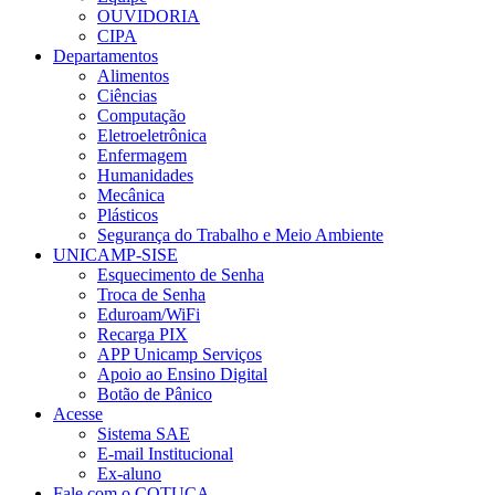
OUVIDORIA
CIPA
Departamentos
Alimentos
Ciências
Computação
Eletroeletrônica
Enfermagem
Humanidades
Mecânica
Plásticos
Segurança do Trabalho e Meio Ambiente
UNICAMP-SISE
Esquecimento de Senha
Troca de Senha
Eduroam/WiFi
Recarga PIX
APP Unicamp Serviços
Apoio ao Ensino Digital
Botão de Pânico
Acesse
Sistema SAE
E-mail Institucional
Ex-aluno
Fale com o COTUCA