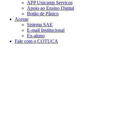
APP Unicamp Serviços
Apoio ao Ensino Digital
Botão de Pânico
Acesse
Sistema SAE
E-mail Institucional
Ex-aluno
Fale com o COTUCA
Aumentar fonte
Diminuir fonte