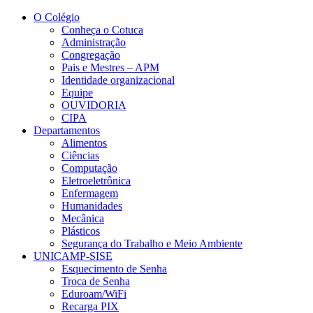
Conteúdo principal
Menu principal
Rodapé
O Colégio
Conheça o Cotuca
Administração
Congregação
Pais e Mestres – APM
Identidade organizacional
Equipe
OUVIDORIA
CIPA
Departamentos
Alimentos
Ciências
Computação
Eletroeletrônica
Enfermagem
Humanidades
Mecânica
Plásticos
Segurança do Trabalho e Meio Ambiente
UNICAMP-SISE
Esquecimento de Senha
Troca de Senha
Eduroam/WiFi
Recarga PIX