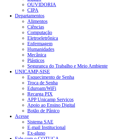
OUVIDORIA
CIPA
Departamentos
Alimentos
Ciências
Computação
Eletroeletrônica
Enfermagem
Humanidades
Mecânica
Plásticos
Segurança do Trabalho e Meio Ambiente
UNICAMP-SISE
Esquecimento de Senha
Troca de Senha
Eduroam/WiFi
Recarga PIX
APP Unicamp Serviços
Apoio ao Ensino Digital
Botão de Pânico
Acesse
Sistema SAE
E-mail Institucional
Ex-aluno
Fale com o COTUCA