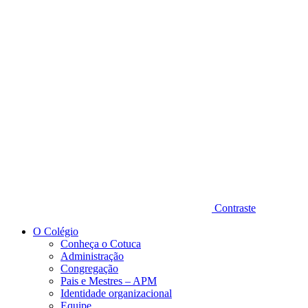
Diminuir fonte
Contraste
O Colégio
Conheça o Cotuca
Administração
Congregação
Pais e Mestres – APM
Identidade organizacional
Equipe