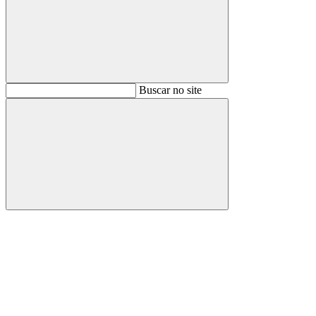
Buscar
Buscar no site
Buscar
Aumentar fonte