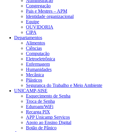
Administração
Congregação
Pais e Mestres – APM
Identidade organizacional
Equipe
OUVIDORIA
CIPA
Departamentos
Alimentos
Ciências
Computação
Eletroeletrônica
Enfermagem
Humanidades
Mecânica
Plásticos
Segurança do Trabalho e Meio Ambiente
UNICAMP-SISE
Esquecimento de Senha
Troca de Senha
Eduroam/WiFi
Recarga PIX
APP Unicamp Serviços
Apoio ao Ensino Digital
Botão de Pânico