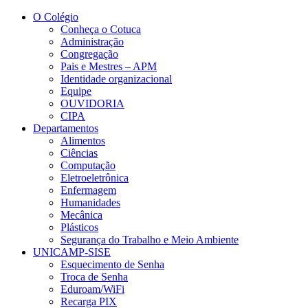
Conteúdo principal
Menu principal
Rodapé
O Colégio
Conheça o Cotuca
Administração
Congregação
Pais e Mestres – APM
Identidade organizacional
Equipe
OUVIDORIA
CIPA
Departamentos
Alimentos
Ciências
Computação
Eletroeletrônica
Enfermagem
Humanidades
Mecânica
Plásticos
Segurança do Trabalho e Meio Ambiente
UNICAMP-SISE
Esquecimento de Senha
Troca de Senha
Eduroam/WiFi
Recarga PIX