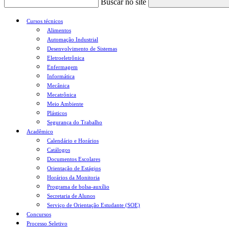
Buscar no site
Cursos técnicos
Alimentos
Automação Industrial
Desenvolvimento de Sistemas
Eletroeletrônica
Enfermagem
Informática
Mecânica
Mecatrônica
Meio Ambiente
Plásticos
Segurança do Trabalho
Acadêmico
Calendário e Horários
Catálogos
Documentos Escolares
Orientação de Estágios
Horários da Monitoria
Programa de bolsa-auxílio
Secretaria de Alunos
Serviço de Orientação Estudante (SOE)
Concursos
Processo Seletivo