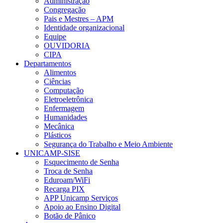
Administração
Congregação
Pais e Mestres – APM
Identidade organizacional
Equipe
OUVIDORIA
CIPA
Departamentos
Alimentos
Ciências
Computação
Eletroeletrônica
Enfermagem
Humanidades
Mecânica
Plásticos
Segurança do Trabalho e Meio Ambiente
UNICAMP-SISE
Esquecimento de Senha
Troca de Senha
Eduroam/WiFi
Recarga PIX
APP Unicamp Serviços
Apoio ao Ensino Digital
Botão de Pânico