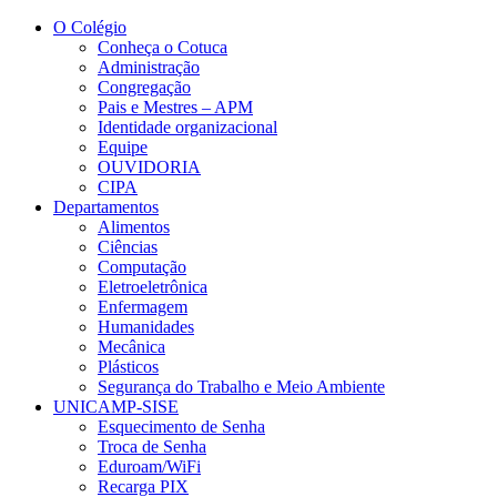
Conteúdo principal
Menu principal
Rodapé
O Colégio
Conheça o Cotuca
Administração
Congregação
Pais e Mestres – APM
Identidade organizacional
Equipe
OUVIDORIA
CIPA
Departamentos
Alimentos
Ciências
Computação
Eletroeletrônica
Enfermagem
Humanidades
Mecânica
Plásticos
Segurança do Trabalho e Meio Ambiente
UNICAMP-SISE
Esquecimento de Senha
Troca de Senha
Eduroam/WiFi
Recarga PIX