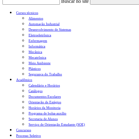
Buscar no site
Cursos técnicos
Alimentos
Automação Industrial
Desenvolvimento de Sistemas
Eletroeletrônica
Enfermagem
Informática
Mecânica
Mecatrônica
Meio Ambiente
Plásticos
Segurança do Trabalho
Acadêmico
Calendário e Horários
Catálogos
Documentos Escolares
Orientação de Estágios
Horários da Monitoria
Programa de bolsa-auxílio
Secretaria de Alunos
Serviço de Orientação Estudante (SOE)
Concursos
Processo Seletivo