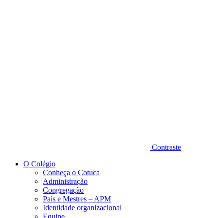
Diminuir fonte
Contraste
O Colégio
Conheça o Cotuca
Administração
Congregação
Pais e Mestres – APM
Identidade organizacional
Equipe