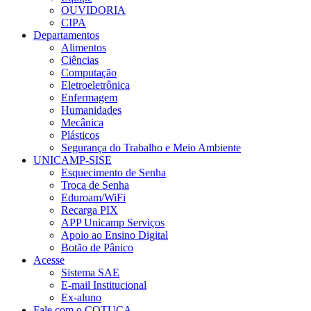
OUVIDORIA
CIPA
Departamentos
Alimentos
Ciências
Computação
Eletroeletrônica
Enfermagem
Humanidades
Mecânica
Plásticos
Segurança do Trabalho e Meio Ambiente
UNICAMP-SISE
Esquecimento de Senha
Troca de Senha
Eduroam/WiFi
Recarga PIX
APP Unicamp Serviços
Apoio ao Ensino Digital
Botão de Pânico
Acesse
Sistema SAE
E-mail Institucional
Ex-aluno
Fale com o COTUCA