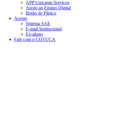
APP Unicamp Serviços
Apoio ao Ensino Digital
Botão de Pânico
Acesse
Sistema SAE
E-mail Institucional
Ex-aluno
Fale com o COTUCA
Aumentar fonte
Diminuir fonte