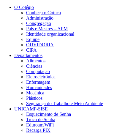
Conteúdo principal
Menu principal
Rodapé
O Colégio
Conheça o Cotuca
Administração
Congregação
Pais e Mestres – APM
Identidade organizacional
Equipe
OUVIDORIA
CIPA
Departamentos
Alimentos
Ciências
Computação
Eletroeletrônica
Enfermagem
Humanidades
Mecânica
Plásticos
Segurança do Trabalho e Meio Ambiente
UNICAMP-SISE
Esquecimento de Senha
Troca de Senha
Eduroam/WiFi
Recarga PIX