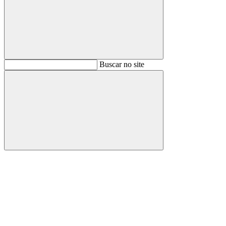
Buscar
Buscar no site
Buscar
Aumentar fonte