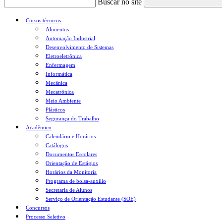
Buscar no site
Cursos técnicos
Alimentos
Automação Industrial
Desenvolvimento de Sistemas
Eletroeletrônica
Enfermagem
Informática
Mecânica
Mecatrônica
Meio Ambiente
Plásticos
Segurança do Trabalho
Acadêmico
Calendário e Horários
Catálogos
Documentos Escolares
Orientação de Estágios
Horários da Monitoria
Programa de bolsa-auxílio
Secretaria de Alunos
Serviço de Orientação Estudante (SOE)
Concursos
Processo Seletivo