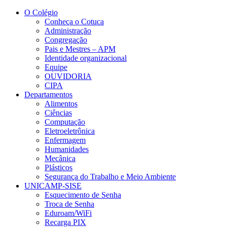
Conteúdo principal
Menu principal
Rodapé
O Colégio
Conheça o Cotuca
Administração
Congregação
Pais e Mestres – APM
Identidade organizacional
Equipe
OUVIDORIA
CIPA
Departamentos
Alimentos
Ciências
Computação
Eletroeletrônica
Enfermagem
Humanidades
Mecânica
Plásticos
Segurança do Trabalho e Meio Ambiente
UNICAMP-SISE
Esquecimento de Senha
Troca de Senha
Eduroam/WiFi
Recarga PIX