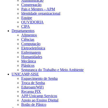
Administração
Congregação
Pais e Mestres – APM
Identidade organizacional
Equipe
OUVIDORIA
CIPA
Departamentos
Alimentos
Ciências
Computação
Eletroeletrônica
Enfermagem
Humanidades
Mecânica
Plásticos
Segurança do Trabalho e Meio Ambiente
UNICAMP-SISE
Esquecimento de Senha
Troca de Senha
Eduroam/WiFi
Recarga PIX
APP Unicamp Serviços
Apoio ao Ensino Digital
Botão de Pânico