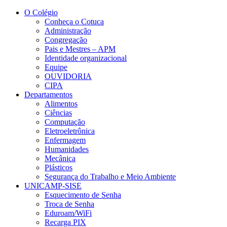
Conteúdo principal
Menu principal
Rodapé
O Colégio
Conheça o Cotuca
Administração
Congregação
Pais e Mestres – APM
Identidade organizacional
Equipe
OUVIDORIA
CIPA
Departamentos
Alimentos
Ciências
Computação
Eletroeletrônica
Enfermagem
Humanidades
Mecânica
Plásticos
Segurança do Trabalho e Meio Ambiente
UNICAMP-SISE
Esquecimento de Senha
Troca de Senha
Eduroam/WiFi
Recarga PIX