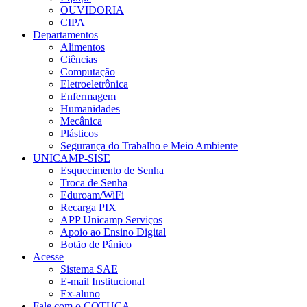
OUVIDORIA
CIPA
Departamentos
Alimentos
Ciências
Computação
Eletroeletrônica
Enfermagem
Humanidades
Mecânica
Plásticos
Segurança do Trabalho e Meio Ambiente
UNICAMP-SISE
Esquecimento de Senha
Troca de Senha
Eduroam/WiFi
Recarga PIX
APP Unicamp Serviços
Apoio ao Ensino Digital
Botão de Pânico
Acesse
Sistema SAE
E-mail Institucional
Ex-aluno
Fale com o COTUCA