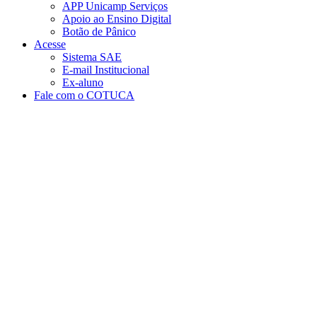
APP Unicamp Serviços
Apoio ao Ensino Digital
Botão de Pânico
Acesse
Sistema SAE
E-mail Institucional
Ex-aluno
Fale com o COTUCA
Aumentar fonte
Diminuir fonte