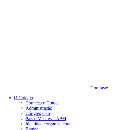
Diminuir fonte
Contraste
O Colégio
Conheça o Cotuca
Administração
Congregação
Pais e Mestres – APM
Identidade organizacional
Equipe