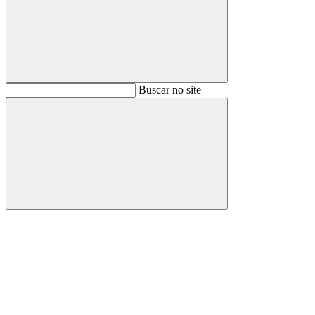
Buscar
Buscar no site
Buscar
Aumentar fonte