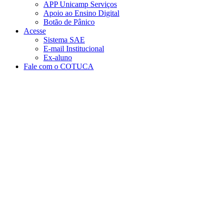
APP Unicamp Serviços
Apoio ao Ensino Digital
Botão de Pânico
Acesse
Sistema SAE
E-mail Institucional
Ex-aluno
Fale com o COTUCA
Aumentar fonte
Diminuir fonte