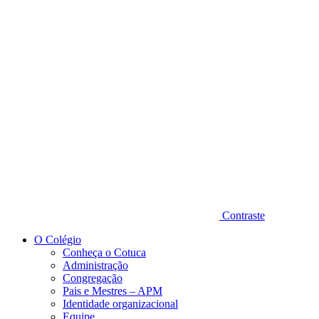
Diminuir fonte
Contraste
O Colégio
Conheça o Cotuca
Administração
Congregação
Pais e Mestres – APM
Identidade organizacional
Equipe