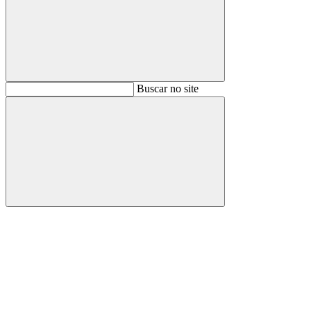
Buscar
Buscar no site
Buscar
Aumentar fonte