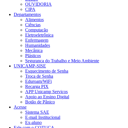
OUVIDORIA
CIPA
Departamentos
Alimentos
Ciências
Computação
Eletroeletrônica
Enfermagem
Humanidades
Mecânica
Plásticos
Segurança do Trabalho e Meio Ambiente
UNICAMP-SISE
Esquecimento de Senha
Troca de Senha
Eduroam/WiFi
Recarga PIX
APP Unicamp Serviços
Apoio ao Ensino Digital
Botão de Pânico
Acesse
Sistema SAE
E-mail Institucional
Ex-aluno
Fale com o COTUCA