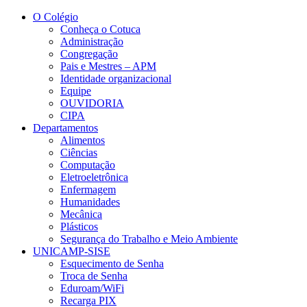
Conteúdo principal
Menu principal
Rodapé
O Colégio
Conheça o Cotuca
Administração
Congregação
Pais e Mestres – APM
Identidade organizacional
Equipe
OUVIDORIA
CIPA
Departamentos
Alimentos
Ciências
Computação
Eletroeletrônica
Enfermagem
Humanidades
Mecânica
Plásticos
Segurança do Trabalho e Meio Ambiente
UNICAMP-SISE
Esquecimento de Senha
Troca de Senha
Eduroam/WiFi
Recarga PIX