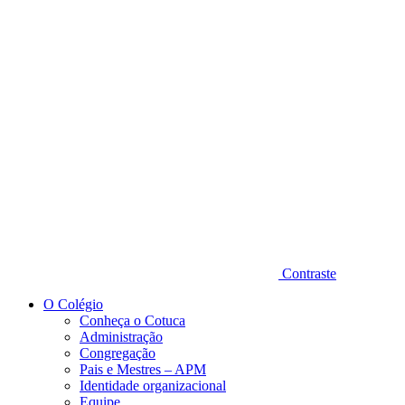
Diminuir fonte
Contraste
O Colégio
Conheça o Cotuca
Administração
Congregação
Pais e Mestres – APM
Identidade organizacional
Equipe