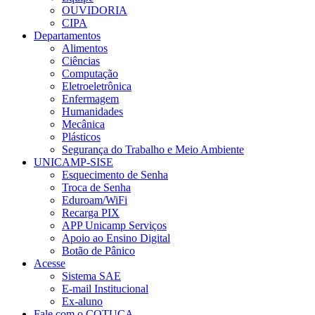
OUVIDORIA
CIPA
Departamentos
Alimentos
Ciências
Computação
Eletroeletrônica
Enfermagem
Humanidades
Mecânica
Plásticos
Segurança do Trabalho e Meio Ambiente
UNICAMP-SISE
Esquecimento de Senha
Troca de Senha
Eduroam/WiFi
Recarga PIX
APP Unicamp Serviços
Apoio ao Ensino Digital
Botão de Pânico
Acesse
Sistema SAE
E-mail Institucional
Ex-aluno
Fale com o COTUCA