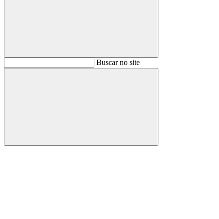
Buscar
Buscar no site
Buscar
Aumentar fonte