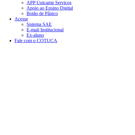
APP Unicamp Serviços
Apoio ao Ensino Digital
Botão de Pânico
Acesse
Sistema SAE
E-mail Institucional
Ex-aluno
Fale com o COTUCA
Aumentar fonte
Diminuir fonte