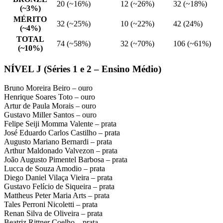
20 (~16%)
12 (~26%)
32 (~18%)
(~3%)
MÉRITO
32 (~25%)
10 (~22%)
42 (24%)
(~4%)
TOTAL
74 (~58%)
32 (~70%)
106 (~61%)
(~10%)
NÍVEL J (Séries 1 e 2 – Ensino Médio)
Bruno Moreira Beiro – ouro
Henrique Soares Toto – ouro
Artur de Paula Morais – ouro
Gustavo Miller Santos – ouro
Felipe Seiji Momma Valente – prata
José Eduardo Carlos Castilho – prata
Augusto Mariano Bernardi – prata
Arthur Maldonado Valvezon – prata
João Augusto Pimentel Barbosa – prata
Lucca de Souza Amodio – prata
Diego Daniel Vilaça Vieira – prata
Gustavo Felí­cio de Siqueira – prata
Mattheus Peter Maria Arts – prata
Tales Perroni Nicoletti – prata
Renan Silva de Oliveira – prata
Beatriz Rittner Coelho – prata