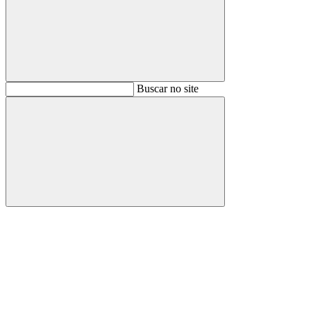
Buscar
Buscar no site
Buscar
Aumentar fonte