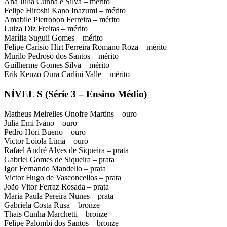
Ana Julia Cunha e Silva – mérito
Felipe Hiroshi Kano Inazumi – mérito
Amabile Pietrobon Ferreira – mérito
Luiza Diz Freitas – mérito
Marília Suguii Gomes – mérito
Felipe Carisio Hirt Ferreira Romano Roza – mérito
Murilo Pedroso dos Santos – mérito
Guilherme Gomes Silva – mérito
Erik Kenzo Oura Carlini Valle – mérito
NÍVEL S (Série 3 – Ensino Médio)
Matheus Meirelles Onofre Martins – ouro
Julia Emi Ivano – ouro
Pedro Hori Bueno – ouro
Victor Loiola Lima – ouro
Rafael André Alves de Siqueira – prata
Gabriel Gomes de Siqueira – prata
Igor Fernando Mandello – prata
Victor Hugo de Vasconcellos – prata
João Vitor Ferraz Rosada – prata
Maria Paula Pereira Nunes – prata
Gabriela Costa Rusa – bronze
Thais Cunha Marchetti – bronze
Felipe Palombi dos Santos – bronze