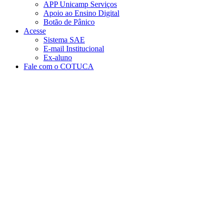
APP Unicamp Serviços
Apoio ao Ensino Digital
Botão de Pânico
Acesse
Sistema SAE
E-mail Institucional
Ex-aluno
Fale com o COTUCA
Aumentar fonte
Diminuir fonte