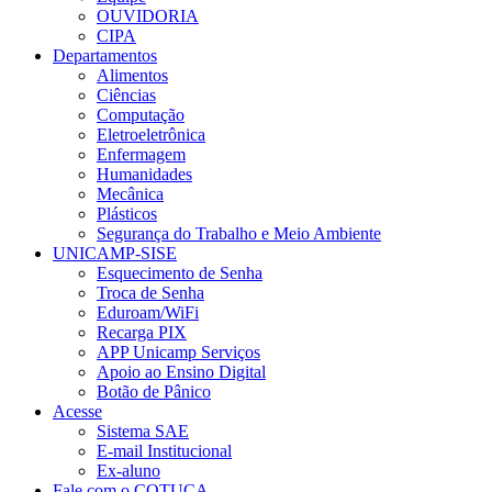
OUVIDORIA
CIPA
Departamentos
Alimentos
Ciências
Computação
Eletroeletrônica
Enfermagem
Humanidades
Mecânica
Plásticos
Segurança do Trabalho e Meio Ambiente
UNICAMP-SISE
Esquecimento de Senha
Troca de Senha
Eduroam/WiFi
Recarga PIX
APP Unicamp Serviços
Apoio ao Ensino Digital
Botão de Pânico
Acesse
Sistema SAE
E-mail Institucional
Ex-aluno
Fale com o COTUCA