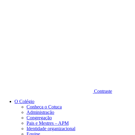
Diminuir fonte
Contraste
O Colégio
Conheça o Cotuca
Administração
Congregação
Pais e Mestres – APM
Identidade organizacional
Equipe