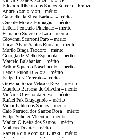
Vinícius Santos Souza – bronze
Eduardo Ribeiro dos Santos Somera – bronze
André Yoshio Mori – mérito
Gabrielle da Silva Barbosa – mérito
Caio de Morais Formagio – mérito
Letícia Penteado Pincinato – mérito
Fernando Sotero de Lara – mérito
Giovanni Scursoni Paro – mérito
Lucas Alvim Santos Romani – mérito
Murilo Braga Teodoro – mérito
Georgia de Mello Espindola – mérito
Marcelo Balabanian – mérito
Arthur Squerdo Nascimento – mérito
Letícia Pillon D’Aloia – mérito
Felipe Reis Corerato – mérito
Giovana Souza Velasco Rosa – mérito
Maurício Barbosa de Oliveira – mérito
Vinícius Oliveira da Silva – mérito
Rafael Pak Bragagnolo – mérito
Victor Pablo dos Santos – mérito
Caio Petrucci dos Santos Rosa – mérito
Felipe Scherer Vicentin – mérito
Marlon Oliveira dos Santos – mérito
Matheus Duarte – mérito
Rafael Koiti Komukai Durski – mérito