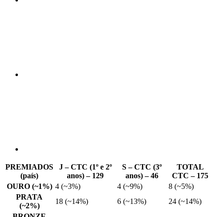
Compartilhar n
Compartilhar p
PREMIADOS
J – CTC (1º e 2º
S – CTC (3º
TOTAL
(país)
anos) – 129
anos) – 46
CTC – 175
OURO (~1%)
4 (~3%)
4 (~9%)
8 (~5%)
PRATA
18 (~14%)
6 (~13%)
24 (~14%)
(~2%)
BRONZE