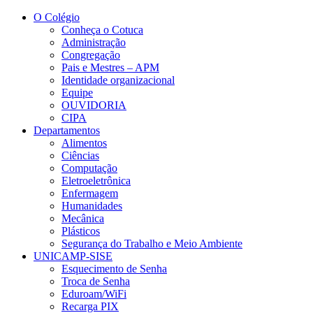
Conteúdo principal
Menu principal
Rodapé
O Colégio
Conheça o Cotuca
Administração
Congregação
Pais e Mestres – APM
Identidade organizacional
Equipe
OUVIDORIA
CIPA
Departamentos
Alimentos
Ciências
Computação
Eletroeletrônica
Enfermagem
Humanidades
Mecânica
Plásticos
Segurança do Trabalho e Meio Ambiente
UNICAMP-SISE
Esquecimento de Senha
Troca de Senha
Eduroam/WiFi
Recarga PIX