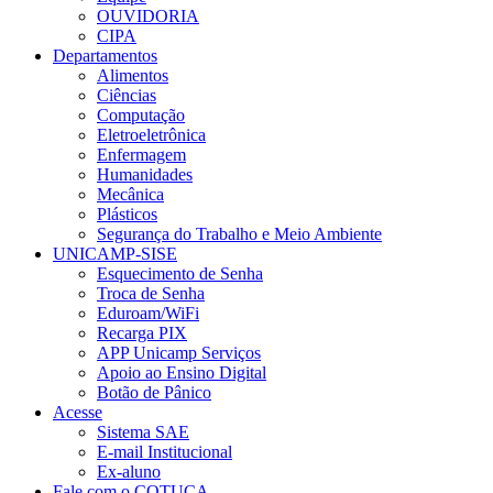
OUVIDORIA
CIPA
Departamentos
Alimentos
Ciências
Computação
Eletroeletrônica
Enfermagem
Humanidades
Mecânica
Plásticos
Segurança do Trabalho e Meio Ambiente
UNICAMP-SISE
Esquecimento de Senha
Troca de Senha
Eduroam/WiFi
Recarga PIX
APP Unicamp Serviços
Apoio ao Ensino Digital
Botão de Pânico
Acesse
Sistema SAE
E-mail Institucional
Ex-aluno
Fale com o COTUCA