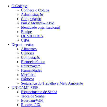
Conteúdo principal
Menu principal
Rodapé
O Colégio
Conheça o Cotuca
Administração
Congregação
Pais e Mestres – APM
Identidade organizacional
Equipe
OUVIDORIA
CIPA
Departamentos
Alimentos
Ciências
Computação
Eletroeletrônica
Enfermagem
Humanidades
Mecânica
Plásticos
Segurança do Trabalho e Meio Ambiente
UNICAMP-SISE
Esquecimento de Senha
Troca de Senha
Eduroam/WiFi
Recarga PIX