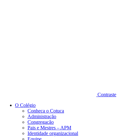
Diminuir fonte
Contraste
O Colégio
Conheça o Cotuca
Administração
Congregação
Pais e Mestres – APM
Identidade organizacional
Equipe