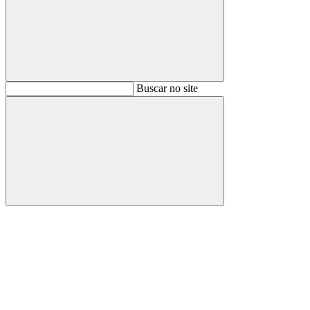
Buscar
Buscar no site
Buscar
Aumentar fonte