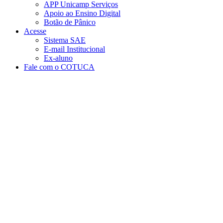
APP Unicamp Serviços
Apoio ao Ensino Digital
Botão de Pânico
Acesse
Sistema SAE
E-mail Institucional
Ex-aluno
Fale com o COTUCA
Aumentar fonte
Diminuir fonte