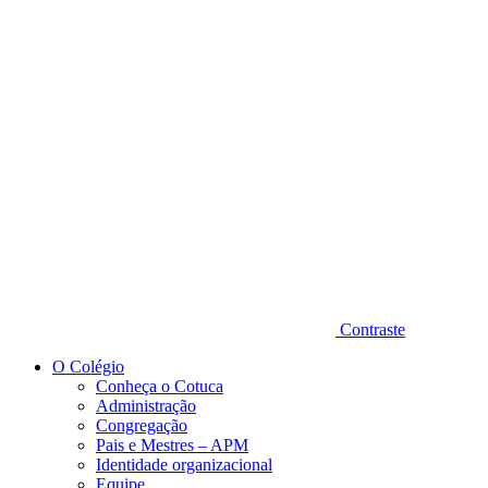
Diminuir fonte
Contraste
O Colégio
Conheça o Cotuca
Administração
Congregação
Pais e Mestres – APM
Identidade organizacional
Equipe