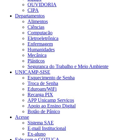
OUVIDORIA
CIPA
Departamentos
Alimentos
Ciências
Computação
Eletroeletrônica
Enfermagem
Humanidades
Mecânica
Plásticos
Segurança do Trabalho e Meio Ambiente
UNICAMP-SISE
Esquecimento de Senha
Troca de Senha
Eduroam/WiFi
Recarga PIX
APP Unicamp Serviços
Apoio ao Ensino Digital
Botão de Pânico
Acesse
Sistema SAE
E-mail Institucional
Ex-aluno
Fale com o COTUCA