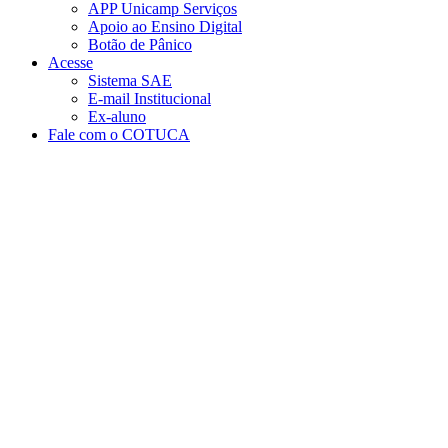
APP Unicamp Serviços
Apoio ao Ensino Digital
Botão de Pânico
Acesse
Sistema SAE
E-mail Institucional
Ex-aluno
Fale com o COTUCA
Aumentar fonte
Diminuir fonte