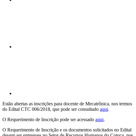
Compartilhar n
Compartilhar p
Estão abertas as inscrições para docente de Mecatrônica, nos termos
do Edital CTC 006/2018, que pode ser consultado
aqui
.
O Requerimento de Inscrição pode ser acessado
aqui
.
O Requerimento de Inscrição e os documentos solicitados no Edital
devem ser entregues no Setor de Recursos Humanos do Cotuca, nos