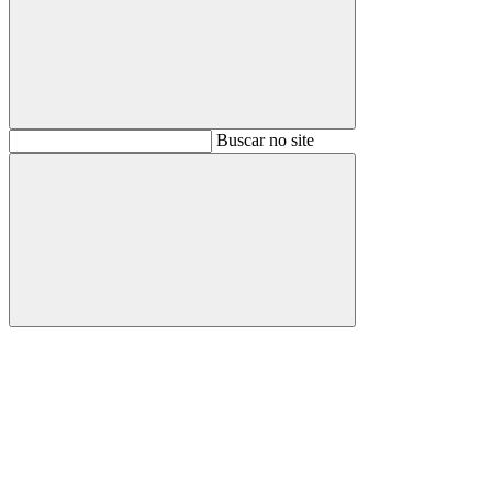
Buscar
Buscar no site
Buscar
Aumentar fonte