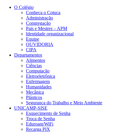
Conteúdo principal
Menu principal
Rodapé
O Colégio
Conheça o Cotuca
Administração
Congregação
Pais e Mestres – APM
Identidade organizacional
Equipe
OUVIDORIA
CIPA
Departamentos
Alimentos
Ciências
Computação
Eletroeletrônica
Enfermagem
Humanidades
Mecânica
Plásticos
Segurança do Trabalho e Meio Ambiente
UNICAMP-SISE
Esquecimento de Senha
Troca de Senha
Eduroam/WiFi
Recarga PIX