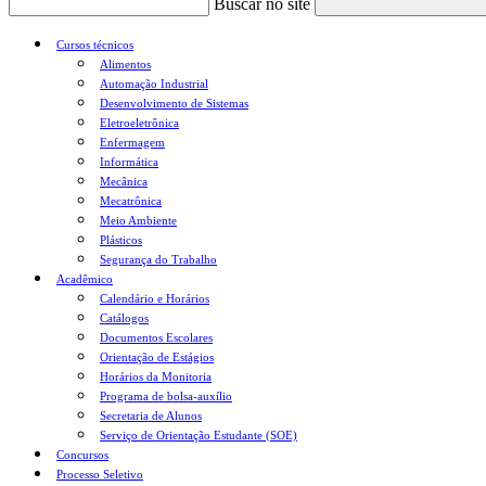
Buscar no site
Cursos técnicos
Alimentos
Automação Industrial
Desenvolvimento de Sistemas
Eletroeletrônica
Enfermagem
Informática
Mecânica
Mecatrônica
Meio Ambiente
Plásticos
Segurança do Trabalho
Acadêmico
Calendário e Horários
Catálogos
Documentos Escolares
Orientação de Estágios
Horários da Monitoria
Programa de bolsa-auxílio
Secretaria de Alunos
Serviço de Orientação Estudante (SOE)
Concursos
Processo Seletivo