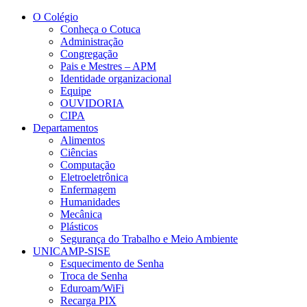
Conteúdo principal
Menu principal
Rodapé
O Colégio
Conheça o Cotuca
Administração
Congregação
Pais e Mestres – APM
Identidade organizacional
Equipe
OUVIDORIA
CIPA
Departamentos
Alimentos
Ciências
Computação
Eletroeletrônica
Enfermagem
Humanidades
Mecânica
Plásticos
Segurança do Trabalho e Meio Ambiente
UNICAMP-SISE
Esquecimento de Senha
Troca de Senha
Eduroam/WiFi
Recarga PIX