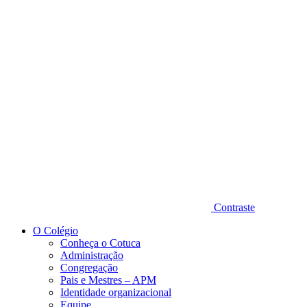
Diminuir fonte
Contraste
O Colégio
Conheça o Cotuca
Administração
Congregação
Pais e Mestres – APM
Identidade organizacional
Equipe