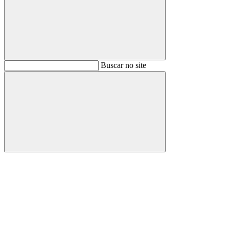
Buscar
Buscar no site
Buscar
Aumentar fonte