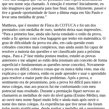
que seu nome seja chamado. A emoção é enorme! Inicialmente, eu
não imaginava que passaria para fase final, mas, felizmente, passei e
tive a grande oportunidade de fazer a última etapa em São Paulo e
levar uma medalha de prata.”
Mattheus, que é monitor de Física do COTUCA e foi um dos
premiados com medalha de ouro, também deixa suas impressões:.
“Para a primeira fase, ainda não havia estudado o estilo da prova,
então a fiz apenas com a boa bagagem que tenho em matemática. O
grau de dificuldade da prova era alto, em cada questão eram
cobrados conceitos mais complexos, mas ainda assim fui capaz de
resolver a maioria das questões e ser classificado para a próxima
etapa.. Para a 2ª fase minha postura mudou, estudei as provas
anteriores e me adaptei ao estilo dela (ensinam um conceito de forma
superficial e fundamentam as questões nesse conceito). Novamente
a prova era difícil, cobrava coisas que eu nunca tinha visto, mas ela
explicava o que cobrava, então eu pude aprender e usar o aprendido
para resolver a maior parte dos problemas. Após a prova, o
sentimento era de pessimismo, pois a prova foi difícil para mim e
meus colegas, mas aos poucos fui me conformando com meu
potencial mau resultado. Durante a premiação fiquei nervoso ao
chamarem as medalhas de ouro do nível gama (Ensino Médio), mas
ao ouvir meu nome fiquei muito feliz e ainda mais após ouvir o
nome dos meus colegas. As experiências que tive nesse dia foram
todas muito gratificantes, desde ganhar a medalha até o pessimismo