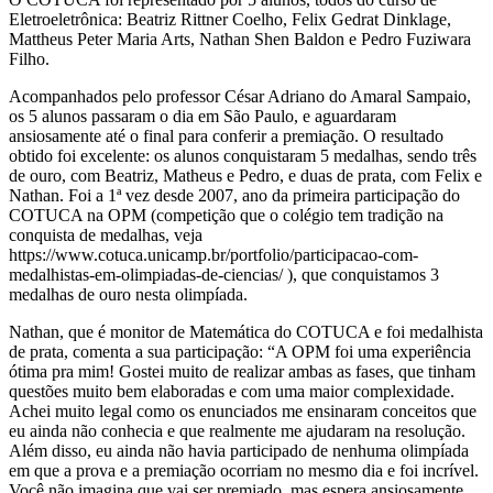
Eletroeletrônica: Beatriz Rittner Coelho, Felix Gedrat Dinklage,
Mattheus Peter Maria Arts, Nathan Shen Baldon e Pedro Fuziwara
Filho.
Acompanhados pelo professor César Adriano do Amaral Sampaio,
os 5 alunos passaram o dia em São Paulo, e aguardaram
ansiosamente até o final para conferir a premiação. O resultado
obtido foi excelente: os alunos conquistaram 5 medalhas, sendo três
de ouro, com Beatriz, Matheus e Pedro, e duas de prata, com Felix e
Nathan. Foi a 1ª vez desde 2007, ano da primeira participação do
COTUCA na OPM (competição que o colégio tem tradição na
conquista de medalhas, veja
https://www.cotuca.unicamp.br/portfolio/participacao-com-
medalhistas-em-olimpiadas-de-ciencias/ ), que conquistamos 3
medalhas de ouro nesta olimpíada.
Nathan, que é monitor de Matemática do COTUCA e foi medalhista
de prata, comenta a sua participação: “A OPM foi uma experiência
ótima pra mim! Gostei muito de realizar ambas as fases, que tinham
questões muito bem elaboradas e com uma maior complexidade.
Achei muito legal como os enunciados me ensinaram conceitos que
eu ainda não conhecia e que realmente me ajudaram na resolução.
Além disso, eu ainda não havia participado de nenhuma olimpíada
em que a prova e a premiação ocorriam no mesmo dia e foi incrível.
Você não imagina que vai ser premiado, mas espera ansiosamente