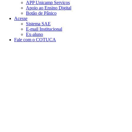
APP Unicamp Serviços
Apoio ao Ensino Digital
Botão de Pânico
Acesse
Sistema SAE
E-mail Institucional
Ex-aluno
Fale com o COTUCA
Aumentar fonte
Diminuir fonte