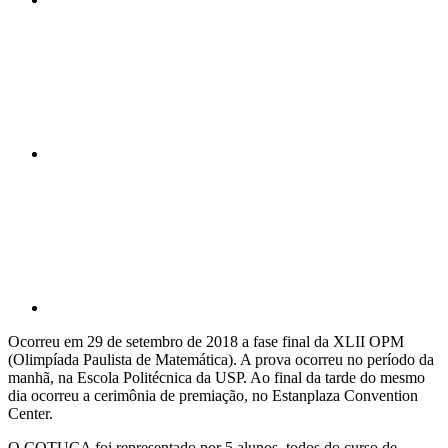
Compartilhar n
Compartilhar p
Ocorreu em 29 de setembro de 2018 a fase final da XLII OPM
(Olimpíada Paulista de Matemática). A prova ocorreu no período da
manhã, na Escola Politécnica da USP. Ao final da tarde do mesmo
dia ocorreu a cerimônia de premiação, no Estanplaza Convention
Center.
O COTUCA foi representado por 5 alunos, todos do curso de