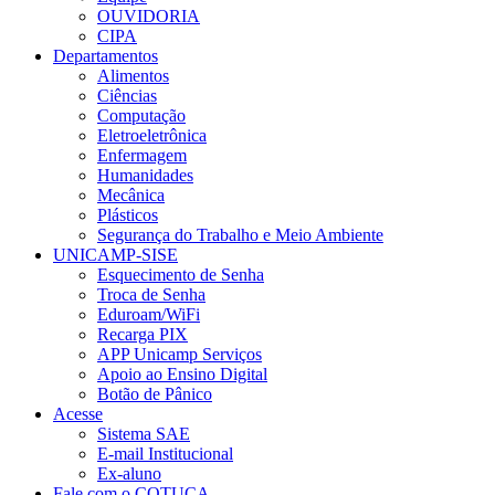
OUVIDORIA
CIPA
Departamentos
Alimentos
Ciências
Computação
Eletroeletrônica
Enfermagem
Humanidades
Mecânica
Plásticos
Segurança do Trabalho e Meio Ambiente
UNICAMP-SISE
Esquecimento de Senha
Troca de Senha
Eduroam/WiFi
Recarga PIX
APP Unicamp Serviços
Apoio ao Ensino Digital
Botão de Pânico
Acesse
Sistema SAE
E-mail Institucional
Ex-aluno
Fale com o COTUCA