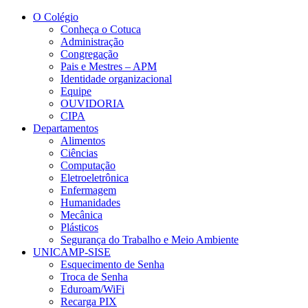
Conteúdo principal
Menu principal
Rodapé
O Colégio
Conheça o Cotuca
Administração
Congregação
Pais e Mestres – APM
Identidade organizacional
Equipe
OUVIDORIA
CIPA
Departamentos
Alimentos
Ciências
Computação
Eletroeletrônica
Enfermagem
Humanidades
Mecânica
Plásticos
Segurança do Trabalho e Meio Ambiente
UNICAMP-SISE
Esquecimento de Senha
Troca de Senha
Eduroam/WiFi
Recarga PIX