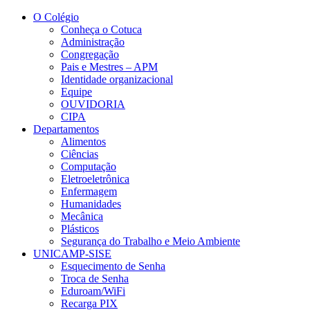
Conteúdo principal
Menu principal
Rodapé
O Colégio
Conheça o Cotuca
Administração
Congregação
Pais e Mestres – APM
Identidade organizacional
Equipe
OUVIDORIA
CIPA
Departamentos
Alimentos
Ciências
Computação
Eletroeletrônica
Enfermagem
Humanidades
Mecânica
Plásticos
Segurança do Trabalho e Meio Ambiente
UNICAMP-SISE
Esquecimento de Senha
Troca de Senha
Eduroam/WiFi
Recarga PIX