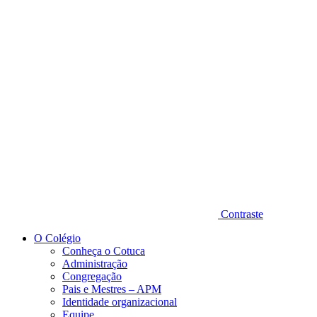
Diminuir fonte
Contraste
O Colégio
Conheça o Cotuca
Administração
Congregação
Pais e Mestres – APM
Identidade organizacional
Equipe