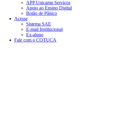
APP Unicamp Serviços
Apoio ao Ensino Digital
Botão de Pânico
Acesse
Sistema SAE
E-mail Institucional
Ex-aluno
Fale com o COTUCA
Aumentar fonte
Diminuir fonte