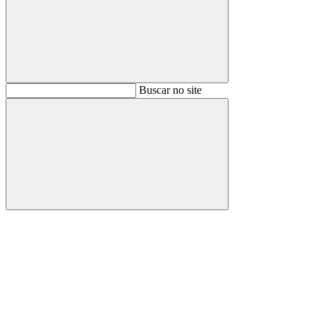
Buscar
Buscar no site
Buscar
Aumentar fonte