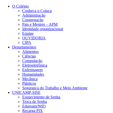
Conteúdo principal
Menu principal
Rodapé
O Colégio
Conheça o Cotuca
Administração
Congregação
Pais e Mestres – APM
Identidade organizacional
Equipe
OUVIDORIA
CIPA
Departamentos
Alimentos
Ciências
Computação
Eletroeletrônica
Enfermagem
Humanidades
Mecânica
Plásticos
Segurança do Trabalho e Meio Ambiente
UNICAMP-SISE
Esquecimento de Senha
Troca de Senha
Eduroam/WiFi
Recarga PIX