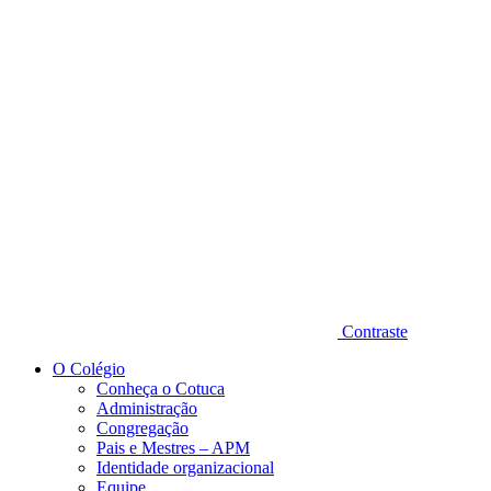
Diminuir fonte
Contraste
O Colégio
Conheça o Cotuca
Administração
Congregação
Pais e Mestres – APM
Identidade organizacional
Equipe