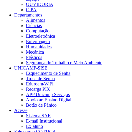
OUVIDORIA
CIPA
Departamentos
Alimentos
Ciências
Computação
Eletroeletrônica
Enfermagem
Humanidades
Mecânica
Plásticos
Segurança do Trabalho e Meio Ambiente
UNICAMP-SISE
Esquecimento de Senha
Troca de Senha
Eduroam/WiFi
Recarga PIX
APP Unicamp Serviços
Apoio ao Ensino Digital
Botão de Pânico
Acesse
Sistema SAE
E-mail Institucional
Ex-aluno
Fale com o COTUCA