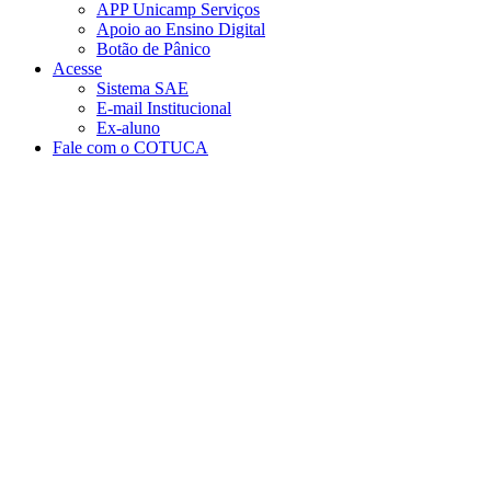
APP Unicamp Serviços
Apoio ao Ensino Digital
Botão de Pânico
Acesse
Sistema SAE
E-mail Institucional
Ex-aluno
Fale com o COTUCA
Aumentar fonte
Diminuir fonte