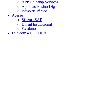
APP Unicamp Serviços
Apoio ao Ensino Digital
Botão de Pânico
Acesse
Sistema SAE
E-mail Institucional
Ex-aluno
Fale com o COTUCA
Aumentar fonte
Diminuir fonte