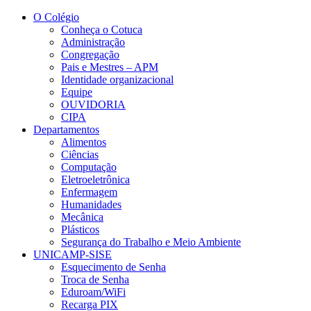
Conteúdo principal
Menu principal
Rodapé
O Colégio
Conheça o Cotuca
Administração
Congregação
Pais e Mestres – APM
Identidade organizacional
Equipe
OUVIDORIA
CIPA
Departamentos
Alimentos
Ciências
Computação
Eletroeletrônica
Enfermagem
Humanidades
Mecânica
Plásticos
Segurança do Trabalho e Meio Ambiente
UNICAMP-SISE
Esquecimento de Senha
Troca de Senha
Eduroam/WiFi
Recarga PIX