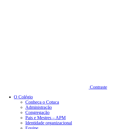
Diminuir fonte
Contraste
O Colégio
Conheça o Cotuca
Administração
Congregação
Pais e Mestres – APM
Identidade organizacional
Equipe