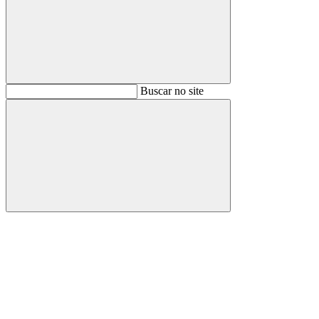
Buscar
Buscar no site
Buscar
Aumentar fonte