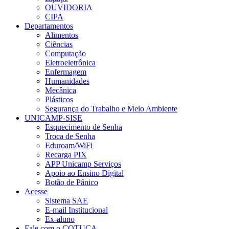
OUVIDORIA
CIPA
Departamentos
Alimentos
Ciências
Computação
Eletroeletrônica
Enfermagem
Humanidades
Mecânica
Plásticos
Segurança do Trabalho e Meio Ambiente
UNICAMP-SISE
Esquecimento de Senha
Troca de Senha
Eduroam/WiFi
Recarga PIX
APP Unicamp Serviços
Apoio ao Ensino Digital
Botão de Pânico
Acesse
Sistema SAE
E-mail Institucional
Ex-aluno
Fale com o COTUCA