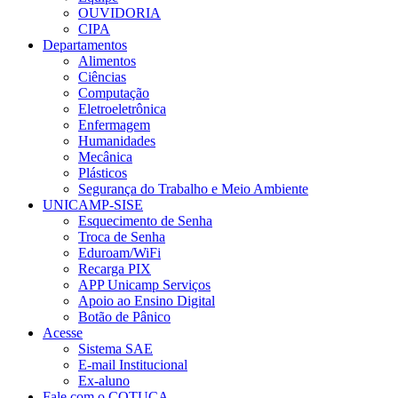
OUVIDORIA
CIPA
Departamentos
Alimentos
Ciências
Computação
Eletroeletrônica
Enfermagem
Humanidades
Mecânica
Plásticos
Segurança do Trabalho e Meio Ambiente
UNICAMP-SISE
Esquecimento de Senha
Troca de Senha
Eduroam/WiFi
Recarga PIX
APP Unicamp Serviços
Apoio ao Ensino Digital
Botão de Pânico
Acesse
Sistema SAE
E-mail Institucional
Ex-aluno
Fale com o COTUCA