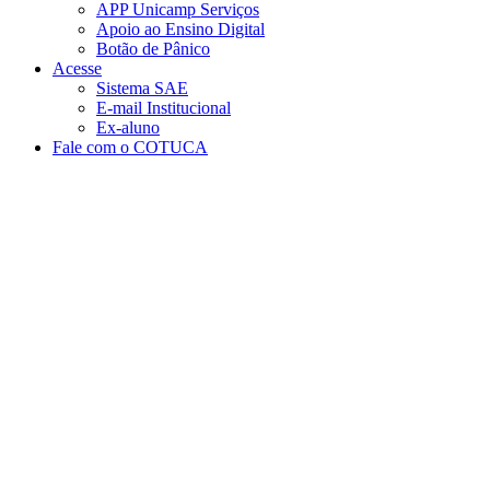
APP Unicamp Serviços
Apoio ao Ensino Digital
Botão de Pânico
Acesse
Sistema SAE
E-mail Institucional
Ex-aluno
Fale com o COTUCA
Aumentar fonte
Diminuir fonte