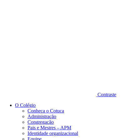
Diminuir fonte
Contraste
O Colégio
Conheça o Cotuca
Administração
Congregação
Pais e Mestres – APM
Identidade organizacional
Equipe