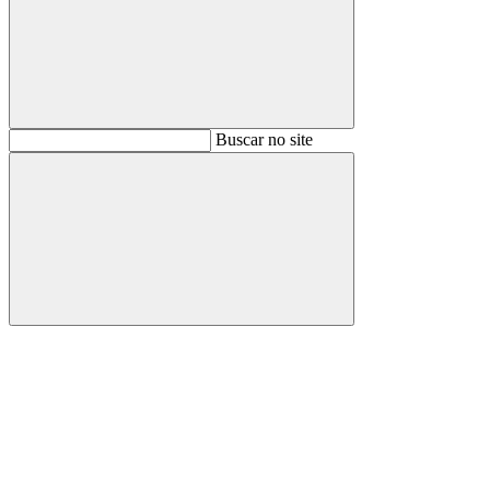
Buscar
Buscar no site
Buscar
Aumentar fonte