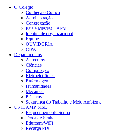
Conteúdo principal
Menu principal
Rodapé
O Colégio
Conheça o Cotuca
Administração
Congregação
Pais e Mestres – APM
Identidade organizacional
Equipe
OUVIDORIA
CIPA
Departamentos
Alimentos
Ciências
Computação
Eletroeletrônica
Enfermagem
Humanidades
Mecânica
Plásticos
Segurança do Trabalho e Meio Ambiente
UNICAMP-SISE
Esquecimento de Senha
Troca de Senha
Eduroam/WiFi
Recarga PIX