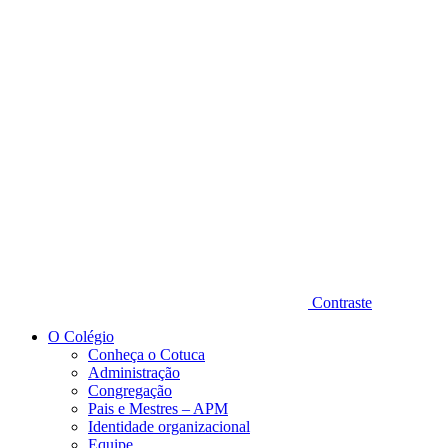
Diminuir fonte
Contraste
O Colégio
Conheça o Cotuca
Administração
Congregação
Pais e Mestres – APM
Identidade organizacional
Equipe