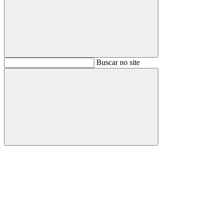
Buscar
Buscar no site
Buscar
Aumentar fonte