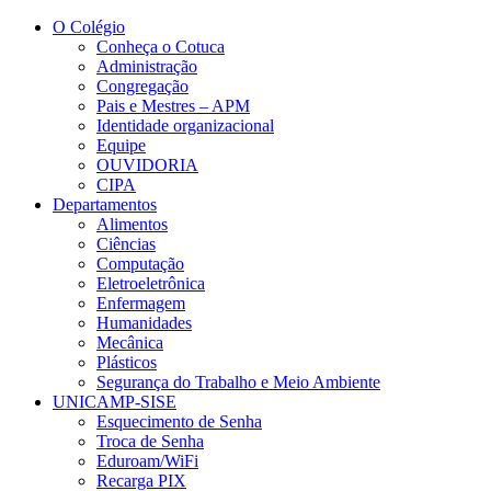
Conteúdo principal
Menu principal
Rodapé
O Colégio
Conheça o Cotuca
Administração
Congregação
Pais e Mestres – APM
Identidade organizacional
Equipe
OUVIDORIA
CIPA
Departamentos
Alimentos
Ciências
Computação
Eletroeletrônica
Enfermagem
Humanidades
Mecânica
Plásticos
Segurança do Trabalho e Meio Ambiente
UNICAMP-SISE
Esquecimento de Senha
Troca de Senha
Eduroam/WiFi
Recarga PIX