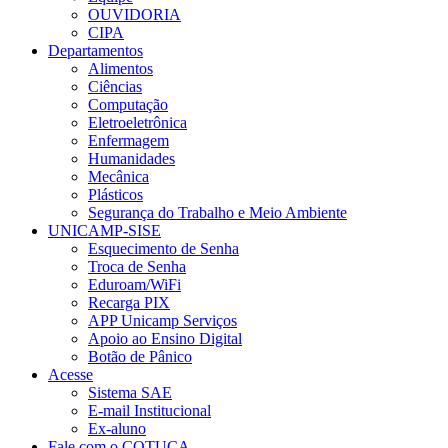
OUVIDORIA
CIPA
Departamentos
Alimentos
Ciências
Computação
Eletroeletrônica
Enfermagem
Humanidades
Mecânica
Plásticos
Segurança do Trabalho e Meio Ambiente
UNICAMP-SISE
Esquecimento de Senha
Troca de Senha
Eduroam/WiFi
Recarga PIX
APP Unicamp Serviços
Apoio ao Ensino Digital
Botão de Pânico
Acesse
Sistema SAE
E-mail Institucional
Ex-aluno
Fale com o COTUCA