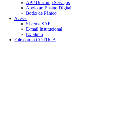
APP Unicamp Serviços
Apoio ao Ensino Digital
Botão de Pânico
Acesse
Sistema SAE
E-mail Institucional
Ex-aluno
Fale com o COTUCA
Aumentar fonte
Diminuir fonte