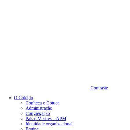
Diminuir fonte
Contraste
O Colégio
Conheça o Cotuca
Administração
Congregação
Pais e Mestres – APM
Identidade organizacional
Equipe