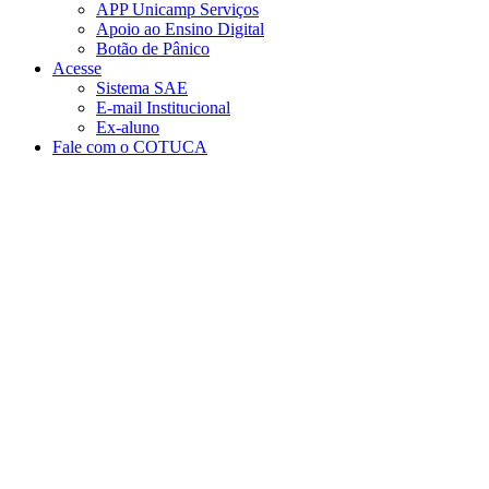
APP Unicamp Serviços
Apoio ao Ensino Digital
Botão de Pânico
Acesse
Sistema SAE
E-mail Institucional
Ex-aluno
Fale com o COTUCA
Aumentar fonte
Diminuir fonte