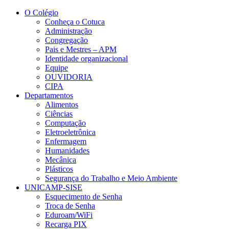
Conteúdo principal
Menu principal
Rodapé
O Colégio
Conheça o Cotuca
Administração
Congregação
Pais e Mestres – APM
Identidade organizacional
Equipe
OUVIDORIA
CIPA
Departamentos
Alimentos
Ciências
Computação
Eletroeletrônica
Enfermagem
Humanidades
Mecânica
Plásticos
Segurança do Trabalho e Meio Ambiente
UNICAMP-SISE
Esquecimento de Senha
Troca de Senha
Eduroam/WiFi
Recarga PIX