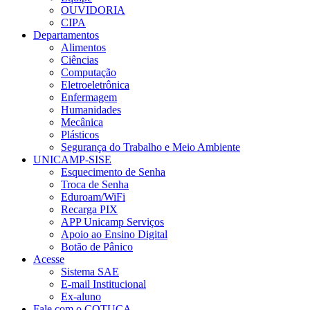
OUVIDORIA
CIPA
Departamentos
Alimentos
Ciências
Computação
Eletroeletrônica
Enfermagem
Humanidades
Mecânica
Plásticos
Segurança do Trabalho e Meio Ambiente
UNICAMP-SISE
Esquecimento de Senha
Troca de Senha
Eduroam/WiFi
Recarga PIX
APP Unicamp Serviços
Apoio ao Ensino Digital
Botão de Pânico
Acesse
Sistema SAE
E-mail Institucional
Ex-aluno
Fale com o COTUCA