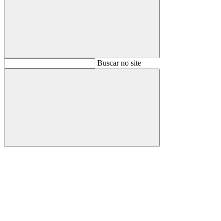
Buscar
Buscar no site
Buscar
Aumentar fonte