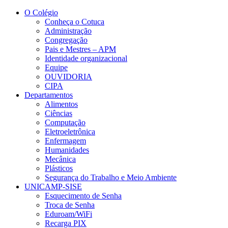
Conteúdo principal
Menu principal
Rodapé
O Colégio
Conheça o Cotuca
Administração
Congregação
Pais e Mestres – APM
Identidade organizacional
Equipe
OUVIDORIA
CIPA
Departamentos
Alimentos
Ciências
Computação
Eletroeletrônica
Enfermagem
Humanidades
Mecânica
Plásticos
Segurança do Trabalho e Meio Ambiente
UNICAMP-SISE
Esquecimento de Senha
Troca de Senha
Eduroam/WiFi
Recarga PIX