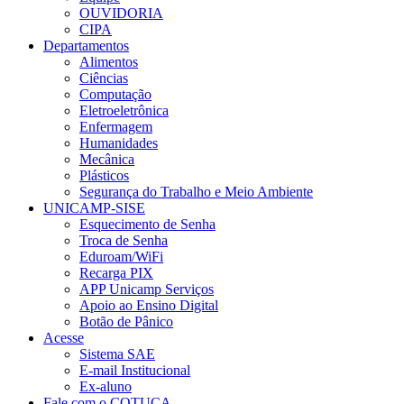
OUVIDORIA
CIPA
Departamentos
Alimentos
Ciências
Computação
Eletroeletrônica
Enfermagem
Humanidades
Mecânica
Plásticos
Segurança do Trabalho e Meio Ambiente
UNICAMP-SISE
Esquecimento de Senha
Troca de Senha
Eduroam/WiFi
Recarga PIX
APP Unicamp Serviços
Apoio ao Ensino Digital
Botão de Pânico
Acesse
Sistema SAE
E-mail Institucional
Ex-aluno
Fale com o COTUCA