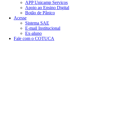
APP Unicamp Serviços
Apoio ao Ensino Digital
Botão de Pânico
Acesse
Sistema SAE
E-mail Institucional
Ex-aluno
Fale com o COTUCA
Aumentar fonte
Diminuir fonte