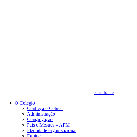
Diminuir fonte
Contraste
O Colégio
Conheça o Cotuca
Administração
Congregação
Pais e Mestres – APM
Identidade organizacional
Equipe