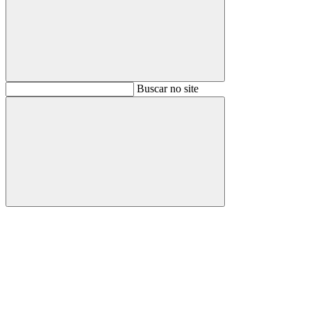
Buscar
Buscar no site
Buscar
Aumentar fonte