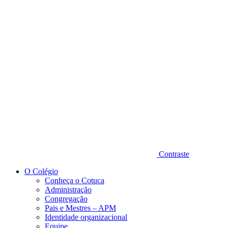
Diminuir fonte
Contraste
O Colégio
Conheça o Cotuca
Administração
Congregação
Pais e Mestres – APM
Identidade organizacional
Equipe