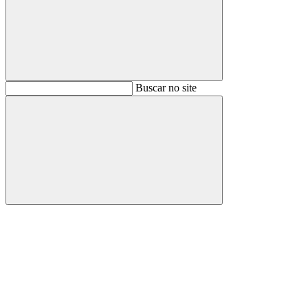
Buscar
Buscar no site
Buscar
Aumentar fonte