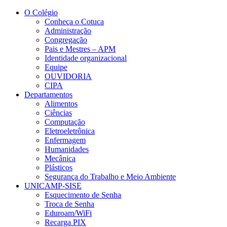
Conteúdo principal
Menu principal
Rodapé
O Colégio
Conheça o Cotuca
Administração
Congregação
Pais e Mestres – APM
Identidade organizacional
Equipe
OUVIDORIA
CIPA
Departamentos
Alimentos
Ciências
Computação
Eletroeletrônica
Enfermagem
Humanidades
Mecânica
Plásticos
Segurança do Trabalho e Meio Ambiente
UNICAMP-SISE
Esquecimento de Senha
Troca de Senha
Eduroam/WiFi
Recarga PIX