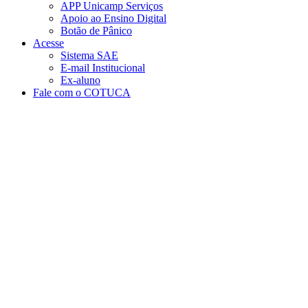
APP Unicamp Serviços
Apoio ao Ensino Digital
Botão de Pânico
Acesse
Sistema SAE
E-mail Institucional
Ex-aluno
Fale com o COTUCA
Aumentar fonte
Diminuir fonte