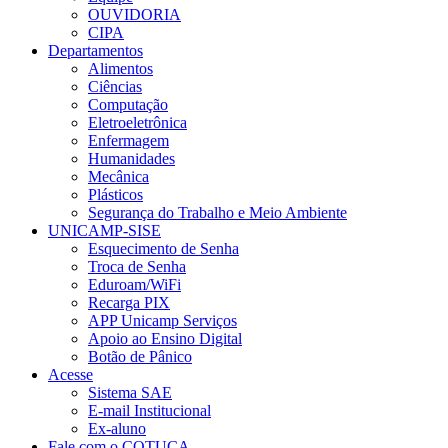
OUVIDORIA
CIPA
Departamentos
Alimentos
Ciências
Computação
Eletroeletrônica
Enfermagem
Humanidades
Mecânica
Plásticos
Segurança do Trabalho e Meio Ambiente
UNICAMP-SISE
Esquecimento de Senha
Troca de Senha
Eduroam/WiFi
Recarga PIX
APP Unicamp Serviços
Apoio ao Ensino Digital
Botão de Pânico
Acesse
Sistema SAE
E-mail Institucional
Ex-aluno
Fale com o COTUCA