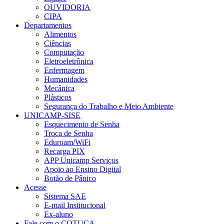
OUVIDORIA
CIPA
Departamentos
Alimentos
Ciências
Computação
Eletroeletrônica
Enfermagem
Humanidades
Mecânica
Plásticos
Segurança do Trabalho e Meio Ambiente
UNICAMP-SISE
Esquecimento de Senha
Troca de Senha
Eduroam/WiFi
Recarga PIX
APP Unicamp Serviços
Apoio ao Ensino Digital
Botão de Pânico
Acesse
Sistema SAE
E-mail Institucional
Ex-aluno
Fale com o COTUCA