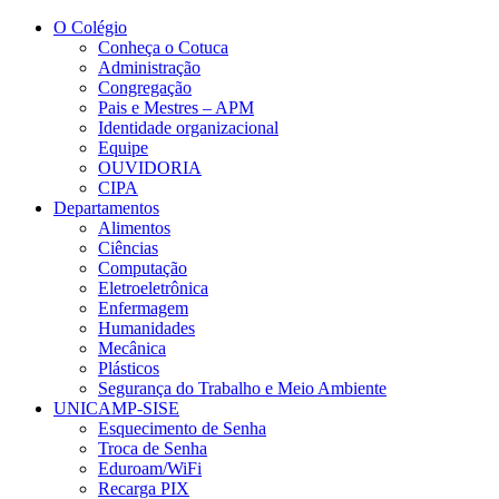
Conteúdo principal
Menu principal
Rodapé
O Colégio
Conheça o Cotuca
Administração
Congregação
Pais e Mestres – APM
Identidade organizacional
Equipe
OUVIDORIA
CIPA
Departamentos
Alimentos
Ciências
Computação
Eletroeletrônica
Enfermagem
Humanidades
Mecânica
Plásticos
Segurança do Trabalho e Meio Ambiente
UNICAMP-SISE
Esquecimento de Senha
Troca de Senha
Eduroam/WiFi
Recarga PIX