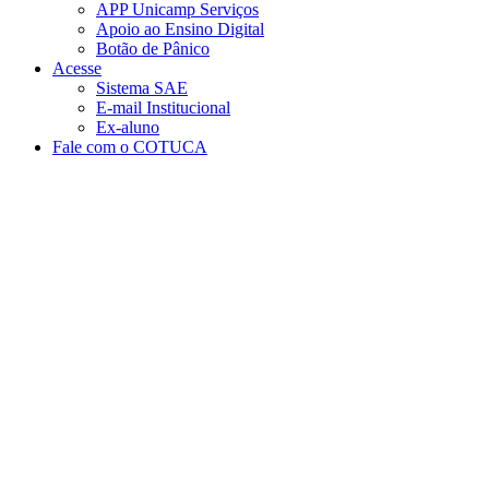
APP Unicamp Serviços
Apoio ao Ensino Digital
Botão de Pânico
Acesse
Sistema SAE
E-mail Institucional
Ex-aluno
Fale com o COTUCA
Aumentar fonte
Diminuir fonte