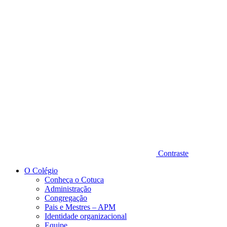
Diminuir fonte
Contraste
O Colégio
Conheça o Cotuca
Administração
Congregação
Pais e Mestres – APM
Identidade organizacional
Equipe