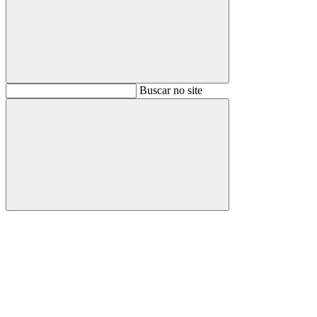
Buscar
Buscar no site
Buscar
Aumentar fonte