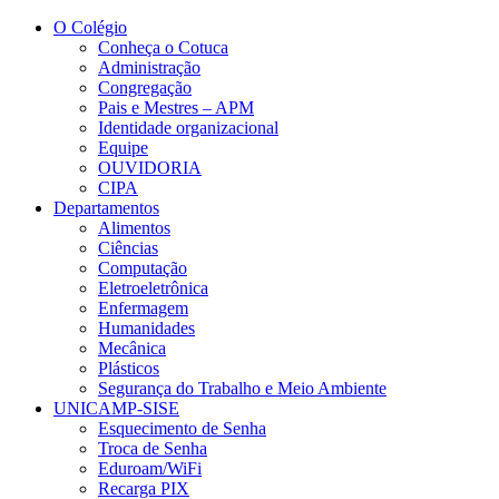
Conteúdo principal
Menu principal
Rodapé
O Colégio
Conheça o Cotuca
Administração
Congregação
Pais e Mestres – APM
Identidade organizacional
Equipe
OUVIDORIA
CIPA
Departamentos
Alimentos
Ciências
Computação
Eletroeletrônica
Enfermagem
Humanidades
Mecânica
Plásticos
Segurança do Trabalho e Meio Ambiente
UNICAMP-SISE
Esquecimento de Senha
Troca de Senha
Eduroam/WiFi
Recarga PIX