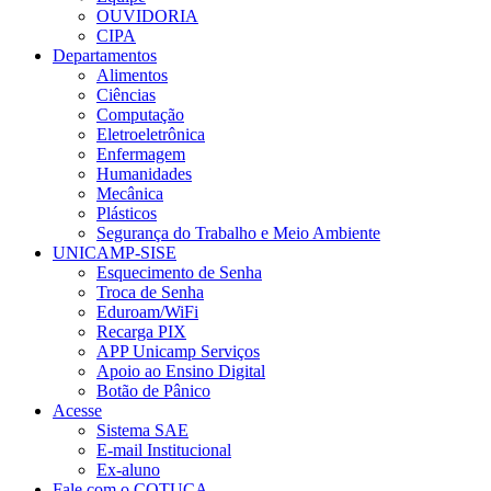
OUVIDORIA
CIPA
Departamentos
Alimentos
Ciências
Computação
Eletroeletrônica
Enfermagem
Humanidades
Mecânica
Plásticos
Segurança do Trabalho e Meio Ambiente
UNICAMP-SISE
Esquecimento de Senha
Troca de Senha
Eduroam/WiFi
Recarga PIX
APP Unicamp Serviços
Apoio ao Ensino Digital
Botão de Pânico
Acesse
Sistema SAE
E-mail Institucional
Ex-aluno
Fale com o COTUCA