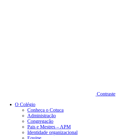
Diminuir fonte
Contraste
O Colégio
Conheça o Cotuca
Administração
Congregação
Pais e Mestres – APM
Identidade organizacional
Equipe