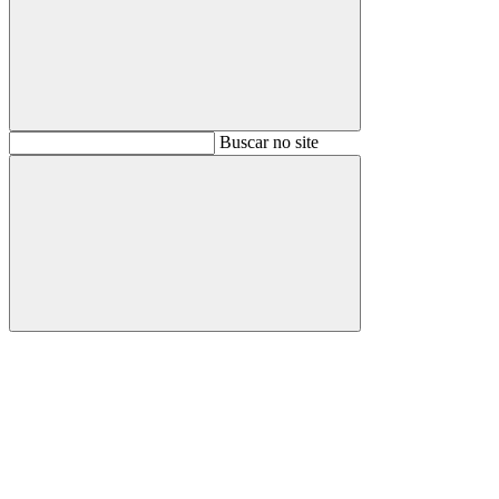
Buscar
Buscar no site
Buscar
Aumentar fonte