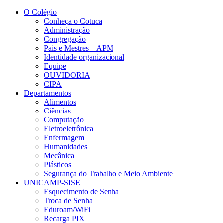
Conteúdo principal
Menu principal
Rodapé
O Colégio
Conheça o Cotuca
Administração
Congregação
Pais e Mestres – APM
Identidade organizacional
Equipe
OUVIDORIA
CIPA
Departamentos
Alimentos
Ciências
Computação
Eletroeletrônica
Enfermagem
Humanidades
Mecânica
Plásticos
Segurança do Trabalho e Meio Ambiente
UNICAMP-SISE
Esquecimento de Senha
Troca de Senha
Eduroam/WiFi
Recarga PIX