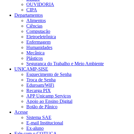
OUVIDORIA
CIPA
Departamentos
Alimentos
Ciências
Computação
Eletroeletrônica
Enfermagem
Humanidades
Mecânica
Plásticos
Segurança do Trabalho e Meio Ambiente
UNICAMP-SISE
Esquecimento de Senha
Troca de Senha
Eduroam/WiFi
Recarga PIX
APP Unicamp Serviços
Apoio ao Ensino Digital
Botão de Pânico
Acesse
Sistema SAE
E-mail Institucional
Ex-aluno
Fale com o COTUCA