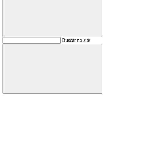
Buscar
Buscar no site
Buscar
Aumentar fonte