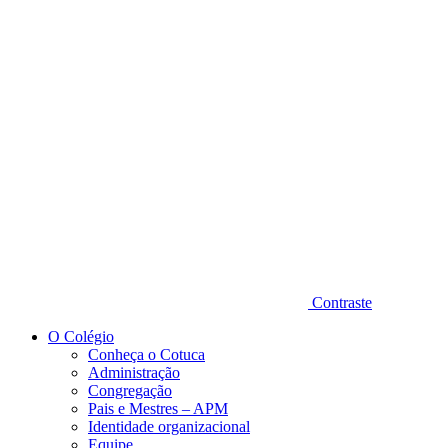
Diminuir fonte
Contraste
O Colégio
Conheça o Cotuca
Administração
Congregação
Pais e Mestres – APM
Identidade organizacional
Equipe