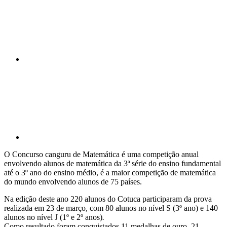
Compartilhar p
O Concurso canguru de Matemática é uma competição anual
envolvendo alunos de matemática da 3ª série do ensino fundamental
até o 3º ano do ensino médio, é a maior competição de matemática
do mundo envolvendo alunos de 75 países.
Na edição deste ano 220 alunos do Cotuca participaram da prova
realizada em 23 de março, com 80 alunos no nível S (3º ano) e 140
alunos no nível J (1º e 2º anos)
.
Como resultado foram conquistados 11 medalhas de ouro, 21