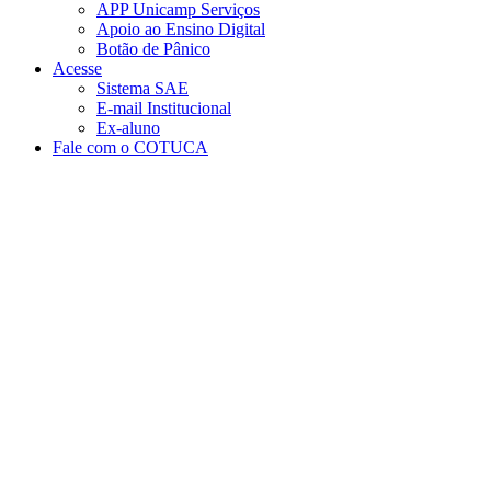
APP Unicamp Serviços
Apoio ao Ensino Digital
Botão de Pânico
Acesse
Sistema SAE
E-mail Institucional
Ex-aluno
Fale com o COTUCA
Aumentar fonte
Diminuir fonte