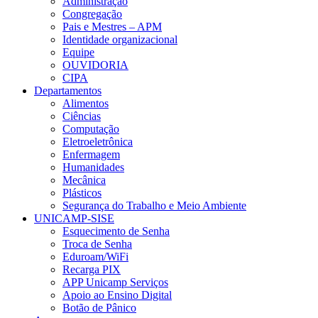
Administração
Congregação
Pais e Mestres – APM
Identidade organizacional
Equipe
OUVIDORIA
CIPA
Departamentos
Alimentos
Ciências
Computação
Eletroeletrônica
Enfermagem
Humanidades
Mecânica
Plásticos
Segurança do Trabalho e Meio Ambiente
UNICAMP-SISE
Esquecimento de Senha
Troca de Senha
Eduroam/WiFi
Recarga PIX
APP Unicamp Serviços
Apoio ao Ensino Digital
Botão de Pânico