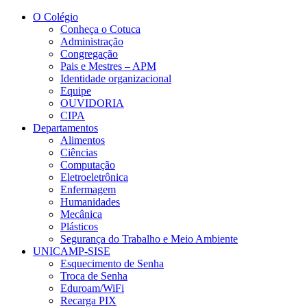
Conteúdo principal
Menu principal
Rodapé
O Colégio
Conheça o Cotuca
Administração
Congregação
Pais e Mestres – APM
Identidade organizacional
Equipe
OUVIDORIA
CIPA
Departamentos
Alimentos
Ciências
Computação
Eletroeletrônica
Enfermagem
Humanidades
Mecânica
Plásticos
Segurança do Trabalho e Meio Ambiente
UNICAMP-SISE
Esquecimento de Senha
Troca de Senha
Eduroam/WiFi
Recarga PIX