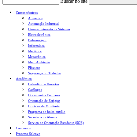
Buscar no site
Cursos técnicos
Alimentos
Automação Industrial
Desenvolvimento de Sistemas
Eletroeletrônica
Enfermagem
Informática
Mecânica
Mecatrônica
Meio Ambiente
Plásticos
Segurança do Trabalho
Acadêmico
Calendário e Horários
Catálogos
Documentos Escolares
Orientação de Estágios
Horários da Monitoria
Programa de bolsa-auxílio
Secretaria de Alunos
Serviço de Orientação Estudante (SOE)
Concursos
Processo Seletivo