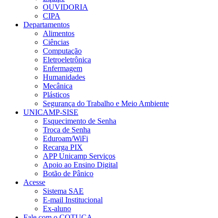
OUVIDORIA
CIPA
Departamentos
Alimentos
Ciências
Computação
Eletroeletrônica
Enfermagem
Humanidades
Mecânica
Plásticos
Segurança do Trabalho e Meio Ambiente
UNICAMP-SISE
Esquecimento de Senha
Troca de Senha
Eduroam/WiFi
Recarga PIX
APP Unicamp Serviços
Apoio ao Ensino Digital
Botão de Pânico
Acesse
Sistema SAE
E-mail Institucional
Ex-aluno
Fale com o COTUCA