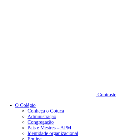
Diminuir fonte
Contraste
O Colégio
Conheça o Cotuca
Administração
Congregação
Pais e Mestres – APM
Identidade organizacional
Equipe