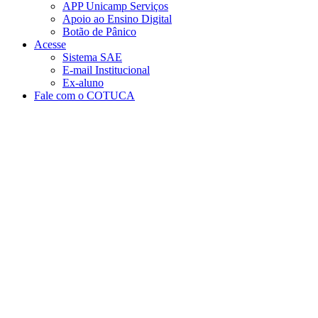
APP Unicamp Serviços
Apoio ao Ensino Digital
Botão de Pânico
Acesse
Sistema SAE
E-mail Institucional
Ex-aluno
Fale com o COTUCA
Aumentar fonte
Diminuir fonte