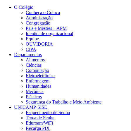
Conteúdo principal
Menu principal
Rodapé
O Colégio
Conheça o Cotuca
Administração
Congregação
Pais e Mestres – APM
Identidade organizacional
Equipe
OUVIDORIA
CIPA
Departamentos
Alimentos
Ciências
Computação
Eletroeletrônica
Enfermagem
Humanidades
Mecânica
Plásticos
Segurança do Trabalho e Meio Ambiente
UNICAMP-SISE
Esquecimento de Senha
Troca de Senha
Eduroam/WiFi
Recarga PIX