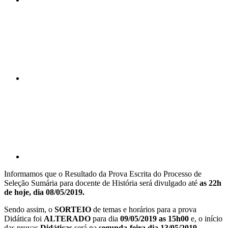
Compartilhar n
Compartilhar p
Informamos que o Resultado da Prova Escrita do Processo de
Seleção Sumária para docente de História será divulgado até
as 22h
de hoje, dia 08/05/2019.
Sendo assim, o
SORTEIO
de temas e horários para a prova
Didática foi
ALTERADO
para dia
09/05/2019 as 15h00
e,
o início
das provas
Didáticas
será na
segunda-feira dia 13/05/2019.