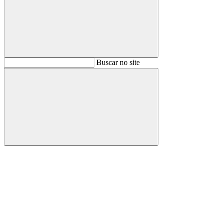
Buscar
Buscar no site
Buscar
Aumentar fonte