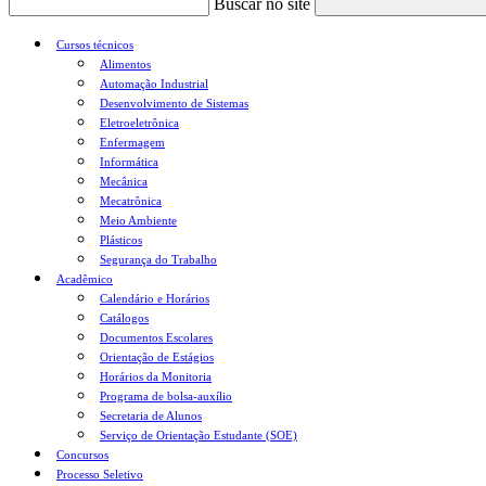
Buscar no site
Cursos técnicos
Alimentos
Automação Industrial
Desenvolvimento de Sistemas
Eletroeletrônica
Enfermagem
Informática
Mecânica
Mecatrônica
Meio Ambiente
Plásticos
Segurança do Trabalho
Acadêmico
Calendário e Horários
Catálogos
Documentos Escolares
Orientação de Estágios
Horários da Monitoria
Programa de bolsa-auxílio
Secretaria de Alunos
Serviço de Orientação Estudante (SOE)
Concursos
Processo Seletivo