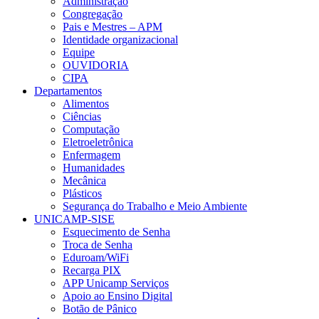
Administração
Congregação
Pais e Mestres – APM
Identidade organizacional
Equipe
OUVIDORIA
CIPA
Departamentos
Alimentos
Ciências
Computação
Eletroeletrônica
Enfermagem
Humanidades
Mecânica
Plásticos
Segurança do Trabalho e Meio Ambiente
UNICAMP-SISE
Esquecimento de Senha
Troca de Senha
Eduroam/WiFi
Recarga PIX
APP Unicamp Serviços
Apoio ao Ensino Digital
Botão de Pânico