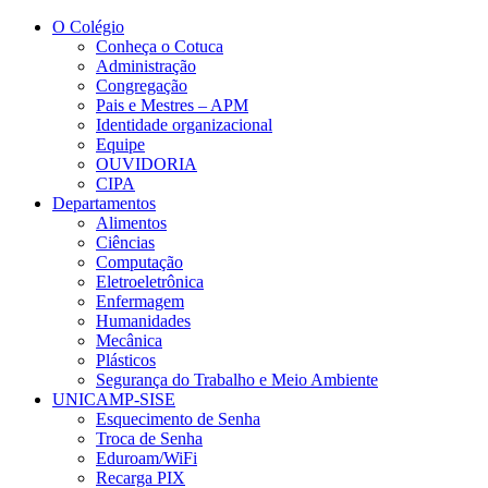
Conteúdo principal
Menu principal
Rodapé
O Colégio
Conheça o Cotuca
Administração
Congregação
Pais e Mestres – APM
Identidade organizacional
Equipe
OUVIDORIA
CIPA
Departamentos
Alimentos
Ciências
Computação
Eletroeletrônica
Enfermagem
Humanidades
Mecânica
Plásticos
Segurança do Trabalho e Meio Ambiente
UNICAMP-SISE
Esquecimento de Senha
Troca de Senha
Eduroam/WiFi
Recarga PIX