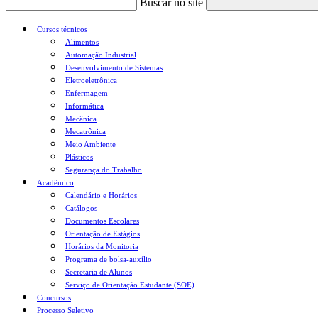
Buscar no site
Cursos técnicos
Alimentos
Automação Industrial
Desenvolvimento de Sistemas
Eletroeletrônica
Enfermagem
Informática
Mecânica
Mecatrônica
Meio Ambiente
Plásticos
Segurança do Trabalho
Acadêmico
Calendário e Horários
Catálogos
Documentos Escolares
Orientação de Estágios
Horários da Monitoria
Programa de bolsa-auxílio
Secretaria de Alunos
Serviço de Orientação Estudante (SOE)
Concursos
Processo Seletivo