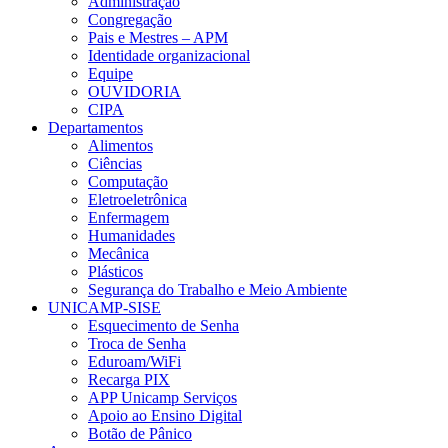
Administração
Congregação
Pais e Mestres – APM
Identidade organizacional
Equipe
OUVIDORIA
CIPA
Departamentos
Alimentos
Ciências
Computação
Eletroeletrônica
Enfermagem
Humanidades
Mecânica
Plásticos
Segurança do Trabalho e Meio Ambiente
UNICAMP-SISE
Esquecimento de Senha
Troca de Senha
Eduroam/WiFi
Recarga PIX
APP Unicamp Serviços
Apoio ao Ensino Digital
Botão de Pânico