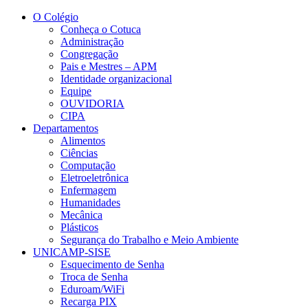
Conteúdo principal
Menu principal
Rodapé
O Colégio
Conheça o Cotuca
Administração
Congregação
Pais e Mestres – APM
Identidade organizacional
Equipe
OUVIDORIA
CIPA
Departamentos
Alimentos
Ciências
Computação
Eletroeletrônica
Enfermagem
Humanidades
Mecânica
Plásticos
Segurança do Trabalho e Meio Ambiente
UNICAMP-SISE
Esquecimento de Senha
Troca de Senha
Eduroam/WiFi
Recarga PIX