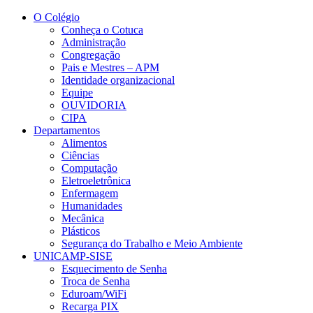
Conteúdo principal
Menu principal
Rodapé
O Colégio
Conheça o Cotuca
Administração
Congregação
Pais e Mestres – APM
Identidade organizacional
Equipe
OUVIDORIA
CIPA
Departamentos
Alimentos
Ciências
Computação
Eletroeletrônica
Enfermagem
Humanidades
Mecânica
Plásticos
Segurança do Trabalho e Meio Ambiente
UNICAMP-SISE
Esquecimento de Senha
Troca de Senha
Eduroam/WiFi
Recarga PIX