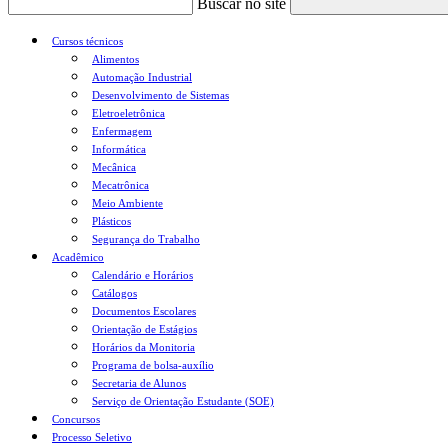
Buscar no site
Cursos técnicos
Alimentos
Automação Industrial
Desenvolvimento de Sistemas
Eletroeletrônica
Enfermagem
Informática
Mecânica
Mecatrônica
Meio Ambiente
Plásticos
Segurança do Trabalho
Acadêmico
Calendário e Horários
Catálogos
Documentos Escolares
Orientação de Estágios
Horários da Monitoria
Programa de bolsa-auxílio
Secretaria de Alunos
Serviço de Orientação Estudante (SOE)
Concursos
Processo Seletivo