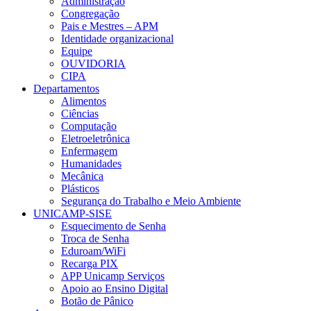
Administração
Congregação
Pais e Mestres – APM
Identidade organizacional
Equipe
OUVIDORIA
CIPA
Departamentos
Alimentos
Ciências
Computação
Eletroeletrônica
Enfermagem
Humanidades
Mecânica
Plásticos
Segurança do Trabalho e Meio Ambiente
UNICAMP-SISE
Esquecimento de Senha
Troca de Senha
Eduroam/WiFi
Recarga PIX
APP Unicamp Serviços
Apoio ao Ensino Digital
Botão de Pânico