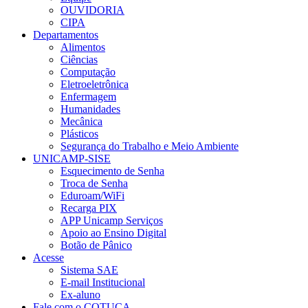
OUVIDORIA
CIPA
Departamentos
Alimentos
Ciências
Computação
Eletroeletrônica
Enfermagem
Humanidades
Mecânica
Plásticos
Segurança do Trabalho e Meio Ambiente
UNICAMP-SISE
Esquecimento de Senha
Troca de Senha
Eduroam/WiFi
Recarga PIX
APP Unicamp Serviços
Apoio ao Ensino Digital
Botão de Pânico
Acesse
Sistema SAE
E-mail Institucional
Ex-aluno
Fale com o COTUCA