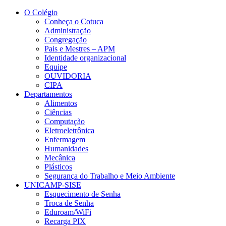
Conteúdo principal
Menu principal
Rodapé
O Colégio
Conheça o Cotuca
Administração
Congregação
Pais e Mestres – APM
Identidade organizacional
Equipe
OUVIDORIA
CIPA
Departamentos
Alimentos
Ciências
Computação
Eletroeletrônica
Enfermagem
Humanidades
Mecânica
Plásticos
Segurança do Trabalho e Meio Ambiente
UNICAMP-SISE
Esquecimento de Senha
Troca de Senha
Eduroam/WiFi
Recarga PIX