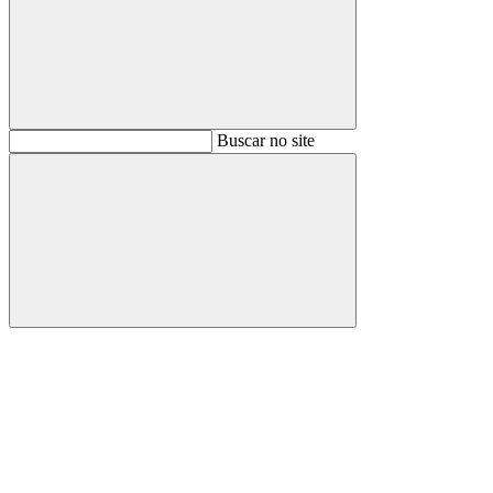
Buscar
Buscar no site
Buscar
Aumentar fonte