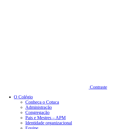
Diminuir fonte
Contraste
O Colégio
Conheça o Cotuca
Administração
Congregação
Pais e Mestres – APM
Identidade organizacional
Equipe