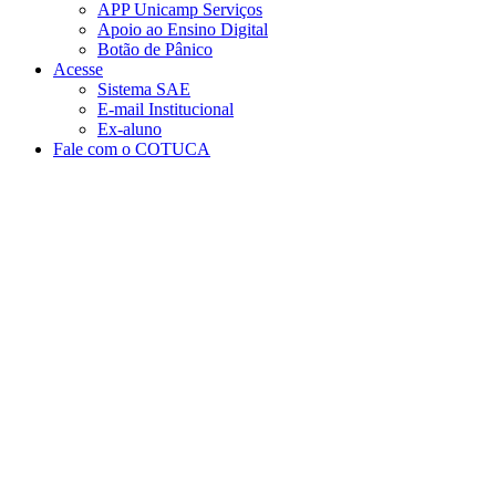
APP Unicamp Serviços
Apoio ao Ensino Digital
Botão de Pânico
Acesse
Sistema SAE
E-mail Institucional
Ex-aluno
Fale com o COTUCA
Aumentar fonte
Diminuir fonte