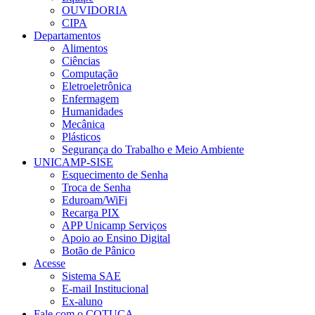
OUVIDORIA
CIPA
Departamentos
Alimentos
Ciências
Computação
Eletroeletrônica
Enfermagem
Humanidades
Mecânica
Plásticos
Segurança do Trabalho e Meio Ambiente
UNICAMP-SISE
Esquecimento de Senha
Troca de Senha
Eduroam/WiFi
Recarga PIX
APP Unicamp Serviços
Apoio ao Ensino Digital
Botão de Pânico
Acesse
Sistema SAE
E-mail Institucional
Ex-aluno
Fale com o COTUCA